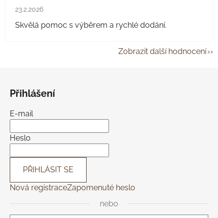
Hodnocení obchodu je 5 z 5 hvězdiček.
23.2.2026
Skvělá pomoc s výběrem a rychlé dodání.
Zobrazit další hodnocení
Z
á
Přihlášení
p
a
E-mail
t
í
Heslo
PŘIHLÁSIT SE
Nová registrace
Zapomenuté heslo
nebo