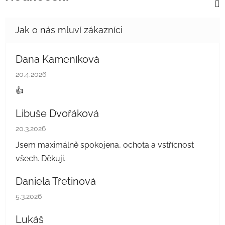
Dana Kameníková
Hodnocení obchodu je 5 z 5 hvězdiček.
20.4.2026
👍
Libuše Dvořáková
Hodnocení obchodu je 5 z 5 hvězdiček.
20.3.2026
Jsem maximálně spokojena, ochota a vstřícnost
všech. Děkuji.
Daniela Třetinová
Hodnocení obchodu je 5 z 5 hvězdiček.
5.3.2026
Lukáš