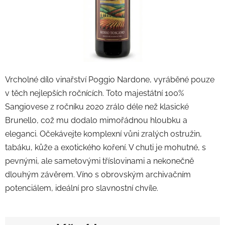
Vrcholné dílo vinařství Poggio Nardone, vyráběné pouze
v těch nejlepších ročnících. Toto majestátní 100%
Sangiovese z ročníku 2020 zrálo déle než klasické
Brunello, což mu dodalo mimořádnou hloubku a
eleganci. Očekávejte komplexní vůni zralých ostružin,
tabáku, kůže a exotického koření. V chuti je mohutné, s
pevnými, ale sametovými tříslovinami a nekonečně
dlouhým závěrem. Víno s obrovským archivačním
potenciálem, ideální pro slavnostní chvíle.