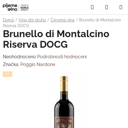
Přejít
Hledat
NÁKUP
na
obsah
KOŠÍK
Domů
/
Vína dle druhu
/
Červená vína
/
Brunello di Montalcino
Riserva DOCG
Brunello di Montalcino
Riserva DOCG
Průměrné
Neohodnoceno
Podrobnosti hodnocení
hodnocení
Značka:
Poggio Nardone
produktu
BIO
je
0,0
z
5
hvězdiček.