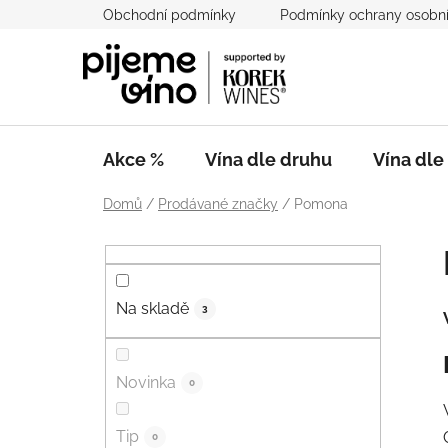
Přejít
Obchodní podmínky
Podmínky ochrany osobní
na
obsah
Akce %
Vína dle druhu
Vína dl
Domů
/
Prodávané značky
/
Pomona
P
o
s
Na skladě
t
3
r
a
Novinka
0
n
n
Tip
í
0