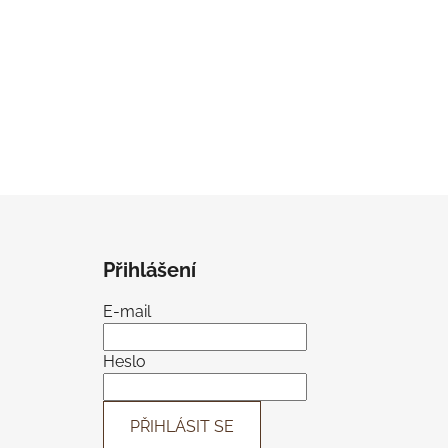
Z
á
Přihlášení
p
a
E-mail
t
í
Heslo
PŘIHLÁSIT SE