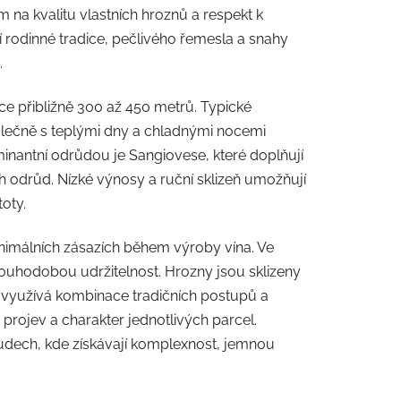
na kvalitu vlastních hroznů a respekt k
í rodinné tradice, pečlivého řemesla a snahy
.
ce přibližně 300 až 450 metrů. Typické
olečně s teplými dny a chladnými nocemi
inantní odrůdou je Sangiovese, které doplňují
h odrůd. Nízké výnosy a ruční sklizeň umožňují
oty.
minimálních zásazích během výroby vína. Ve
ouhodobou udržitelnost. Hrozny jsou sklizeny
se využívá kombinace tradičních postupů a
projev a charakter jednotlivých parcel.
sudech, kde získávají komplexnost, jemnou