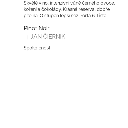
Skvělé víno, intenzivní vůně černého ovoce,
kořeni a čokolády. Krásná reserva, dobře
pitelná. O stupeň lepší než Porta 6 Tinto.
Pinot Noir
JAN ČIERNIK
|
Hodnocení produktu je 5 z 5 hvězdiček.
Spokojenost