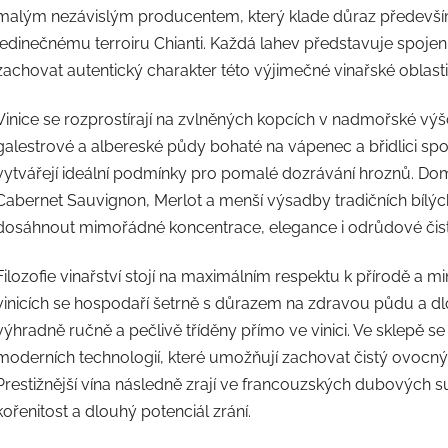
malým nezávislým producentem, který klade důraz především 
jedinečnému terroiru Chianti. Každá lahev představuje spojen
zachovat autentický charakter této výjimečné vinařské oblasti
Vinice se rozprostírají na zvlněných kopcích v nadmořské výš
galestrové a albereské půdy bohaté na vápenec a břidlici sp
vytvářejí ideální podmínky pro pomalé dozrávání hroznů. Dom
Cabernet Sauvignon, Merlot a menší výsadby tradičních bílýc
dosáhnout mimořádné koncentrace, elegance i odrůdové čist
Filozofie vinařství stojí na maximálním respektu k přírodě a 
vinicích se hospodaří šetrně s důrazem na zdravou půdu a dl
výhradně ručně a pečlivě tříděny přímo ve vinici. Ve sklepě 
moderních technologií, které umožňují zachovat čistý ovocný 
Prestižnější vína následně zrají ve francouzských dubových 
kořenitost a dlouhý potenciál zrání.