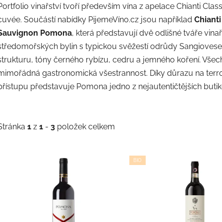
Portfolio vinařství tvoří především vína z apelace Chianti Cl
cuvée. Součástí nabídky PijemeVíno.cz jsou například
Chiant
Sauvignon Pomona
, která představují dvě odlišné tváře vinařs
středomořských bylin s typickou svěžestí odrůdy Sangiovese
strukturu, tóny černého rybízu, cedru a jemného koření. Všec
mimořádná gastronomická všestrannost. Díky důrazu na terr
přístupu představuje Pomona jedno z nejautentičtějších butiko
Stránka
1
z
1
-
3
položek celkem
V
BIO
ý
p
s
p