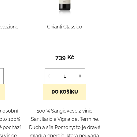
d
u
k
Selezione
Chianti Classico
t
ů
739 Kč
DO KOŠÍKU
 a osobní
100 % Sangiovese z vinic
Toto 100%
Sant’Ilario a Vigna del Termine.
ě pochází
Duch a síla Pomony: to je dravé
ší vinice
mládí a energie, která neuvadá.