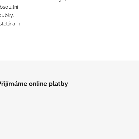
bsolutní
oubky,
tellina in
Přijímáme online platby