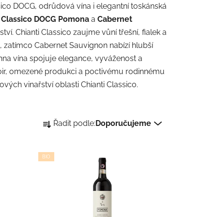
assico DOCG, odrůdová vína i elegantní toskánská
i Classico DOCG Pomona
a
Cabernet
tví. Chianti Classico zaujme vůní třešní, fialek a
, zatímco Cabernet Sauvignon nabízí hlubší
hna vína spojuje elegance, vyváženost a
oir, omezené produkci a poctivému rodinnému
vých vinařství oblasti Chianti Classico.
Ř
Řadit podle:
Doporučujeme
a
z
e
BIO
n
í
p
r
o