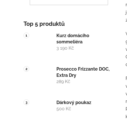
p
a
n
Top 5 produktů
e
l
Kurz domácího
sommeliéra
3 190 Kč
Prosecco Frizzante DOC,
Extra Dry
289 Kč
Dárkový poukaz
500 Kč