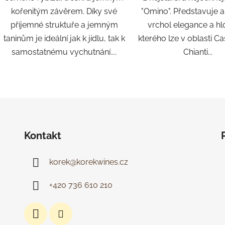
kořenitým závěrem. Díky své
"Omino". Představuje a
příjemné struktuře a jemným
vrchol elegance a hl
taninům je ideální jak k jídlu, tak k
kterého lze v oblasti Cas
samostatnému vychutnání....
Chianti...
O
v
l
á
d
Kontakt
a
c
korek
@
korekwines.cz
í
p
r
+420 736 610 210
v
k
y