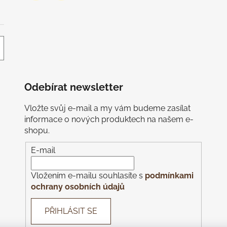
v
ý
p
i
s
u
Odebírat newsletter
Vložte svůj e-mail a my vám budeme zasílat
informace o nových produktech na našem e-
shopu.
E-mail
Vložením e-mailu souhlasíte s
podmínkami
ochrany osobních údajů
PŘIHLÁSIT SE