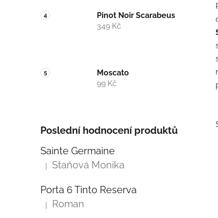
Pinot Noir Scarabeus
349 Kč
Moscato
99 Kč
Poslední hodnocení produktů
Sainte Germaine
Staňová Monika
|
Hodnocení produktu je 5 z 5 hvězdiček.
Porta 6 Tinto Reserva
i
Roman
|
Hodnocení produktu je 5 z 5 hvězdiček.