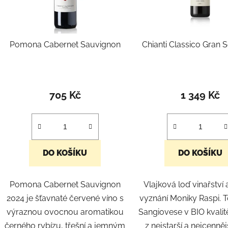
r
o
d
Pomona Cabernet Sauvignon
Chianti Classico Gran 
u
k
t
ů
705 Kč
1 349 Kč
DO KOŠÍKU
DO KOŠÍKU
Pomona Cabernet Sauvignon
Vlajková loď vinařství
2024 je šťavnaté červené víno s
vyznání Moniky Raspi. 
výraznou ovocnou aromatikou
Sangiovese v BIO kvalit
černého rybízu, třešní a jemným
z nejstarší a nejcenněj