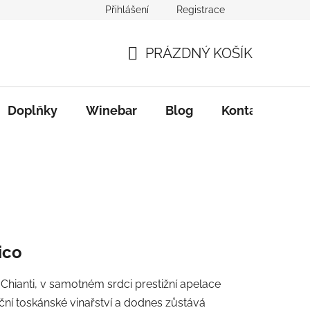
Přihlášení
Registrace
PRÁZDNÝ KOŠÍK
NÁKUPNÍ
KOŠÍK
Doplňky
Winebar
Blog
Kontakty
ico
Chianti, v samotném srdci prestižní apelace
iční toskánské vinařství a dodnes zůstává