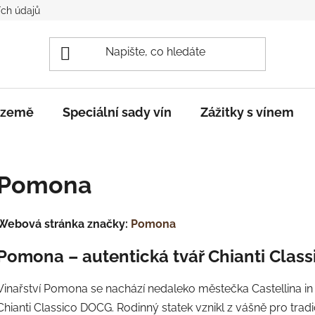
ch údajů
e země
Speciální sady vín
Zážitky s vínem
Pomona
Webová stránka značky:
Pomona
Pomona – autentická tvář Chianti Class
Vinařství Pomona se nachází nedaleko městečka Castellina in 
Chianti Classico DOCG. Rodinný statek vznikl z vášně pro trad