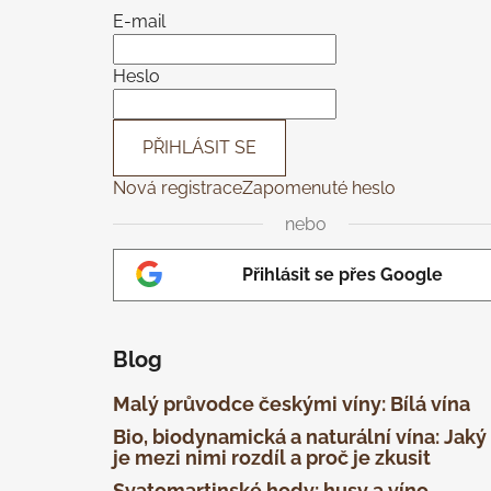
a
E-mail
t
í
Heslo
PŘIHLÁSIT SE
Nová registrace
Zapomenuté heslo
nebo
Přihlásit se přes Google
Blog
Malý průvodce českými víny: Bílá vína
Bio, biodynamická a naturální vína: Jaký
je mezi nimi rozdíl a proč je zkusit
Svatomartinské hody: husy a víno