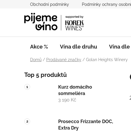
Přejít
Obchodní podmínky
Podmínky ochrany osobní
na
obsah
Akce %
Vína dle druhu
Vína dl
Domů
/
Prodávané značky
/
Golan Heights Winery
P
Top 5 produktů
o
s
Kurz domácího
t
sommeliéra
r
3 190 Kč
a
n
n
Prosecco Frizzante DOC,
Extra Dry
í