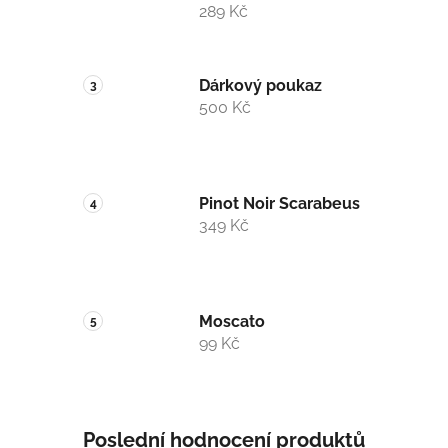
289 Kč
p
a
n
Dárkový poukaz
e
500 Kč
l
Pinot Noir Scarabeus
349 Kč
Moscato
99 Kč
Poslední hodnocení produktů