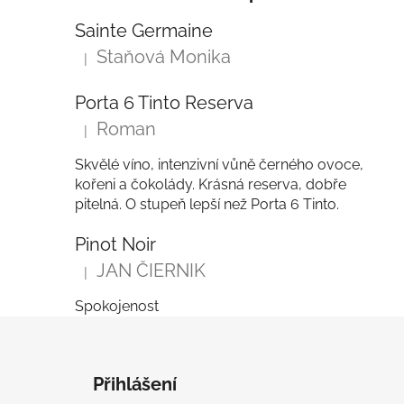
Sainte Germaine
Staňová Monika
|
Hodnocení produktu je 5 z 5 hvězdiček.
Porta 6 Tinto Reserva
Roman
|
Hodnocení produktu je 5 z 5 hvězdiček.
Skvělé víno, intenzivní vůně černého ovoce,
kořeni a čokolády. Krásná reserva, dobře
pitelná. O stupeň lepší než Porta 6 Tinto.
Pinot Noir
JAN ČIERNIK
|
Hodnocení produktu je 5 z 5 hvězdiček.
Spokojenost
Z
á
Přihlášení
p