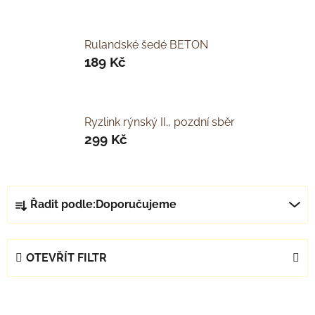
Rulandské šedé BETON
189 Kč
Ryzlink rýnský II., pozdní sběr
299 Kč
Ř
Řadit podle:
Doporučujeme
a
z
e
OTEVŘÍT FILTR
n
í
V
p