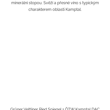
minerální stopou. Svěží a přesné víno s typickým
charakterem oblasti Kamptal.
Grüner Veltliner Ried Spiegel 1 ÖTW Kamptal DAC