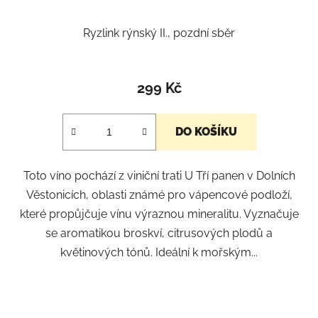
Ryzlink rýnský II., pozdní sběr
299 Kč
DO KOŠÍKU
Toto víno pochází z viniční trati U Tří panen v Dolních
Věstonicích, oblasti známé pro vápencové podloží,
které propůjčuje vínu výraznou mineralitu. Vyznačuje
se aromatikou broskví, citrusových plodů a
květinových tónů. Ideální k mořským...