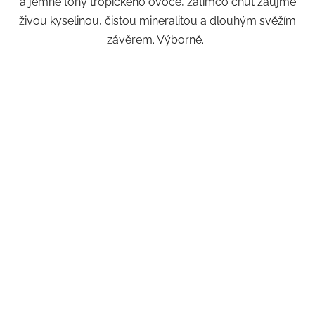
a jemné tóny tropického ovoce, zatímco chuť zaujme
živou kyselinou, čistou mineralitou a dlouhým svěžím
závěrem. Výborně...