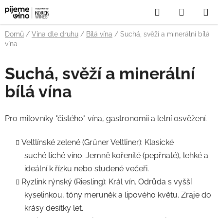
Přejít
Hledat
NÁKUP
na
obsah
KOŠÍK
Domů
/
Vína dle druhu
/
Bílá vína
/
Suchá, svěží a minerální bílá
vína
Suchá, svěží a minerální
bílá vína
Pro milovníky "čistého" vína, gastronomii a letní osvěžení.
Veltlínské zelené (Grüner Veltliner): Klasické
suché tiché víno. Jemně kořenité (pepřnaté), lehké a
ideální k řízku nebo studené večeři.
Ryzlink rýnský (Riesling): Král vín. Odrůda s vyšší
kyselinkou, tóny meruněk a lipového květu. Zraje do
krásy desítky let.