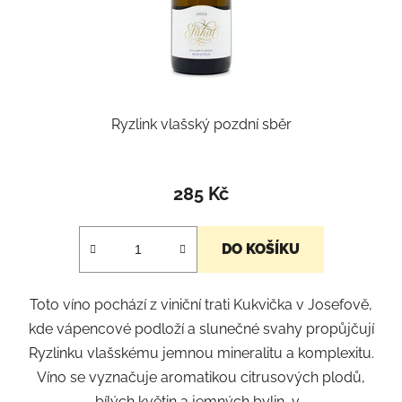
Ryzlink vlašský pozdní sběr
285 Kč
DO KOŠÍKU
Toto víno pochází z viniční trati Kukvička v Josefově,
kde vápencové podloží a slunečné svahy propůjčují
Ryzlinku vlašskému jemnou mineralitu a komplexitu.
Víno se vyznačuje aromatikou citrusových plodů,
bílých květin a jemných bylin, v...