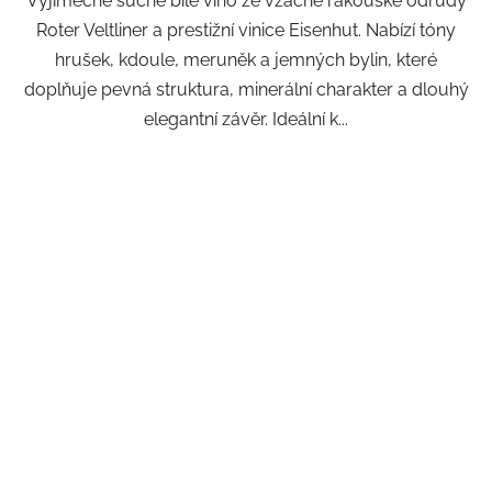
Výjimečné suché bílé víno ze vzácné rakouské odrůdy
Roter Veltliner a prestižní vinice Eisenhut. Nabízí tóny
hrušek, kdoule, meruněk a jemných bylin, které
doplňuje pevná struktura, minerální charakter a dlouhý
elegantní závěr. Ideální k...