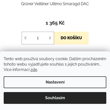
Grüner Veltliner Ultimo Smaragd DAC
1 365 Kč
DO KOŠÍKU
Výjimečný Grüner Veltliner z prestižní vinice Ried
Tento web používá soubory cookie. Dalším procházením
Achleiten v rakouském Wachau. Ve vůni spojuje
tohoto webu vyjadřujete souhlas s jejich používáním..
kdoule, květový med a tropické ovoce s kouřovým
Více informací
zde
.
dotekem pazourku. Chuť je koncentrovaná, minerální a
mimořádně dlouhá – velké bílé víno s...
Nastavení
Souhlasím