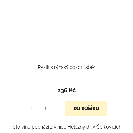
Ryzlink rýnský,pozdní sběr
236 Kč
DO KOŠÍKU
Toto víno pochází z vinice Helezný díl v Čejkovicích,