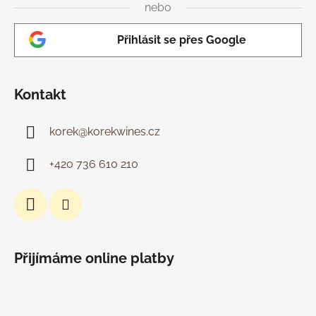
ý
nebo
p
i
Přihlásit se přes Google
s
u
Kontakt
korek
@
korekwines.cz
+420 736 610 210
Přijímáme online platby