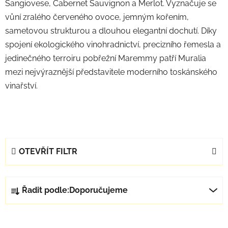
Sangiovese, Cabernet Sauvignon a Merlot. Vyznačuje se
vůní zralého červeného ovoce, jemným kořením,
sametovou strukturou a dlouhou elegantní dochutí. Díky
spojení ekologického vinohradnictví, precizního řemesla a
jedinečného terroiru pobřežní Maremmy patří Muralia
mezi nejvýraznější představitele moderního toskánského
vinařství.
OTEVŘÍT FILTR
Ř
Řadit podle:
Doporučujeme
a
z
V
e