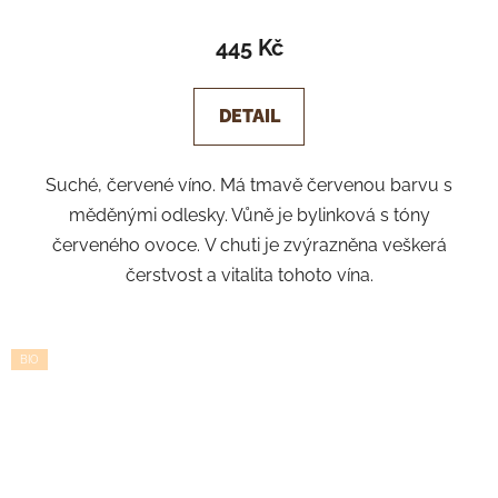
Průměrné
hodnocení
445 Kč
produktu
je
DETAIL
5,0
z
Suché, červené víno. Má tmavě červenou barvu s
5
měděnými odlesky. Vůně je bylinková s tóny
hvězdiček.
červeného ovoce. V chuti je zvýrazněna veškerá
čerstvost a vitalita tohoto vína.
BIO