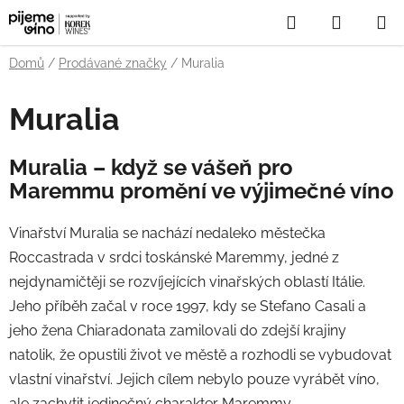
Přejít
Hledat
NÁKUP
na
obsah
KOŠÍK
Domů
/
Prodávané značky
/
Muralia
Muralia
Muralia – když se vášeň pro
Maremmu promění ve výjimečné víno
Vinařství Muralia se nachází nedaleko městečka
Roccastrada v srdci toskánské Maremmy, jedné z
nejdynamičtěji se rozvíjejících vinařských oblastí Itálie.
Jeho příběh začal v roce 1997, kdy se Stefano Casali a
jeho žena Chiaradonata zamilovali do zdejší krajiny
natolik, že opustili život ve městě a rozhodli se vybudovat
vlastní vinařství. Jejich cílem nebylo pouze vyrábět víno,
ale zachytit jedinečný charakter Maremmy