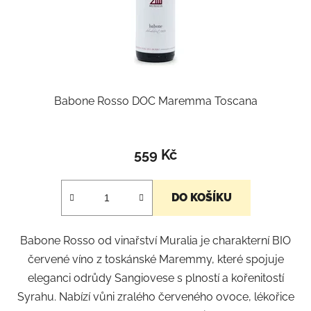
Babone Rosso DOC Maremma Toscana
Průměrné
hodnocení
559 Kč
produktu
je
DO KOŠÍKU
5,0
z
Babone Rosso od vinařství Muralia je charakterní BIO
5
červené víno z toskánské Maremmy, které spojuje
hvězdiček.
eleganci odrůdy Sangiovese s plností a kořenitostí
Syrahu. Nabízí vůni zralého červeného ovoce, lékořice