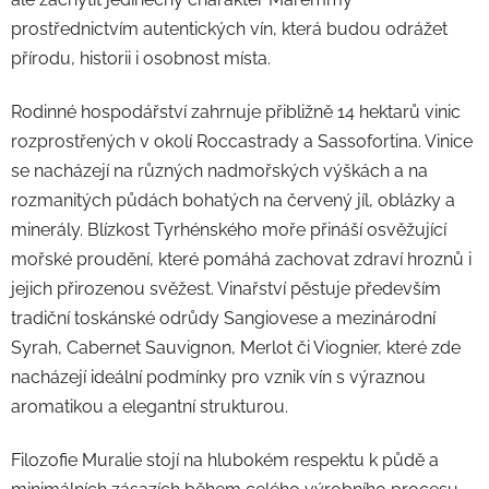
prostřednictvím autentických vín, která budou odrážet
přírodu, historii i osobnost místa.
Rodinné hospodářství zahrnuje přibližně 14 hektarů vinic
rozprostřených v okolí Roccastrady a Sassofortina. Vinice
se nacházejí na různých nadmořských výškách a na
rozmanitých půdách bohatých na červený jíl, oblázky a
minerály. Blízkost Tyrhénského moře přináší osvěžující
mořské proudění, které pomáhá zachovat zdraví hroznů i
jejich přirozenou svěžest. Vinařství pěstuje především
tradiční toskánské odrůdy Sangiovese a mezinárodní
Syrah, Cabernet Sauvignon, Merlot či Viognier, které zde
nacházejí ideální podmínky pro vznik vín s výraznou
aromatikou a elegantní strukturou.
Filozofie Muralie stojí na hlubokém respektu k půdě a