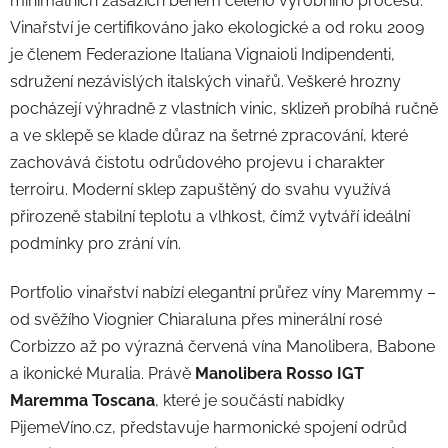
minimálních zásazích během celého výrobního procesu.
Vinařství je certifikováno jako ekologické a od roku 2009
je členem Federazione Italiana Vignaioli Indipendenti,
sdružení nezávislých italských vinařů. Veškeré hrozny
pocházejí výhradně z vlastních vinic, sklizeň probíhá ručně
a ve sklepě se klade důraz na šetrné zpracování, které
zachovává čistotu odrůdového projevu i charakter
terroiru. Moderní sklep zapuštěný do svahu využívá
přirozeně stabilní teplotu a vlhkost, čímž vytváří ideální
podmínky pro zrání vín.
Portfolio vinařství nabízí elegantní průřez víny Maremmy –
od svěžího Viognier Chiaraluna přes minerální rosé
Corbizzo až po výrazná červená vína Manolibera, Babone
a ikonické Muralia. Právě
Manolibera Rosso IGT
Maremma Toscana
, které je součástí nabídky
PijemeVíno.cz, představuje harmonické spojení odrůd