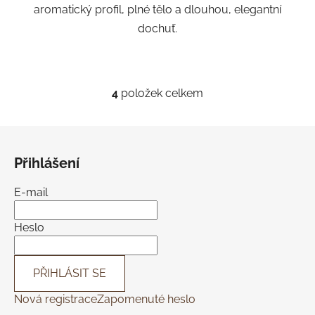
aromatický profil, plné tělo a dlouhou, elegantní
dochuť.
4
položek celkem
O
v
l
Z
á
á
d
Přihlášení
p
a
a
c
E-mail
t
í
í
p
Heslo
r
v
k
PŘIHLÁSIT SE
y
Nová registrace
Zapomenuté heslo
v