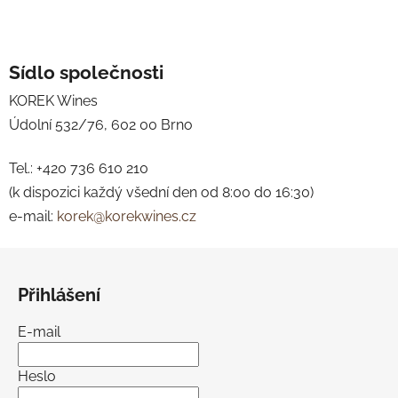
Sídlo společnosti
KOREK Wines
Údolní 532/76, 602 00 Brno
Tel.: +420 736 610 210
(k dispozici každý všední den od 8:00 do 16:30)
e-mail:
korek@korekwines.cz
Z
á
Přihlášení
p
a
E-mail
t
í
Heslo