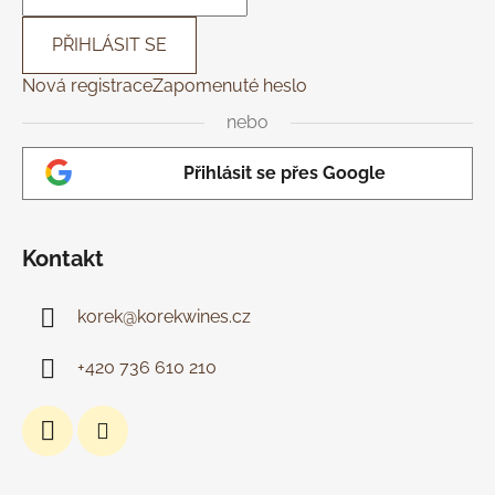
PŘIHLÁSIT SE
Nová registrace
Zapomenuté heslo
nebo
Přihlásit se přes Google
Kontakt
korek
@
korekwines.cz
+420 736 610 210