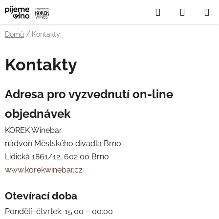
Přejít
Hledat
NÁKUP
na
obsah
KOŠÍK
Domů
/
Kontakty
Kontakty
Adresa pro vyzvednutí on-line
objednávek
KOREK Winebar
nádvoří Městského divadla Brno
Lidická 1861/12, 602 00 Brno
www.korekwinebar.cz
Otevírací doba
Pondělí–čtvrtek: 15:00 – 00:00