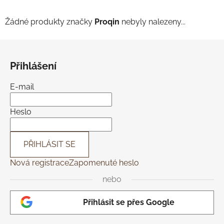
Žádné produkty značky
Proqin
nebyly nalezeny...
Z
á
Přihlášení
p
a
E-mail
t
í
Heslo
PŘIHLÁSIT SE
Nová registrace
Zapomenuté heslo
nebo
Přihlásit se přes Google