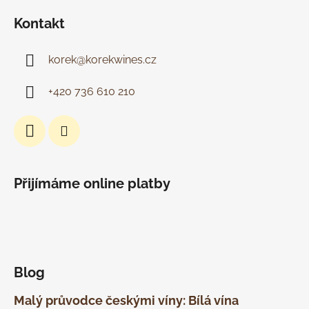
Kontakt
korek
@
korekwines.cz
+420 736 610 210
Přijímáme online platby
Blog
Malý průvodce českými víny: Bílá vína