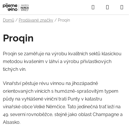
Přejít
Hledat
NÁKUP
na
obsah
KOŠÍK
Domů
/
Prodávané značky
/
Proqin
Proqin
Proqin se zaměřuje na výrobu kvalitních sektů klasickou
metodou kvašením v láhvi a výrobu přívlastkových
tichých vín.
Vinařství pěstuje révu vinnou na jihozápadně
orientovaných vinicích s humózně-sprašovitým typem
půdy na vyhlášené viniční trati Punty v katastru
vinařské obce Velké Němčice. Tato jedinečná trať leží na
49. severní rovnoběžce, stejně jako oblast Champagne a
Alsasko.