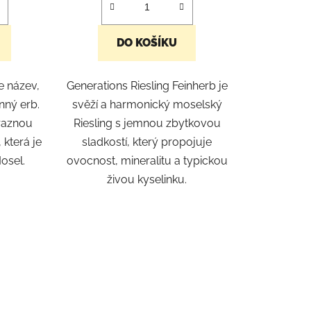
DO KOŠÍKU
je název,
Generations Riesling Feinherb je
nný erb.
svěží a harmonický moselský
ýraznou
Riesling s jemnou zbytkovou
 která je
sladkostí, který propojuje
Mosel.
ovocnost, mineralitu a typickou
živou kyselinku.