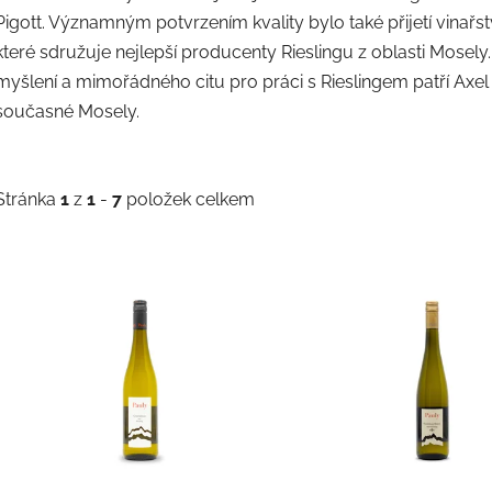
Pigott. Významným potvrzením kvality bylo také přijetí vinařst
které sdružuje nejlepší producenty Rieslingu z oblasti Mosely.
myšlení a mimořádného citu pro práci s Rieslingem patří Axel
současné Mosely.
Stránka
1
z
1
-
7
položek celkem
V
ý
p
s
p
r
o