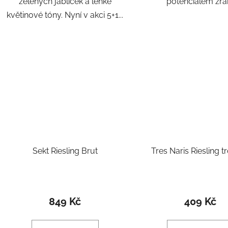
zelených jablíček a lehké
potenciálem zrán
květinové tóny. Nyní v akci 5+1...
Sekt Riesling Brut
Tres Naris Riesling t
849 Kč
409 Kč