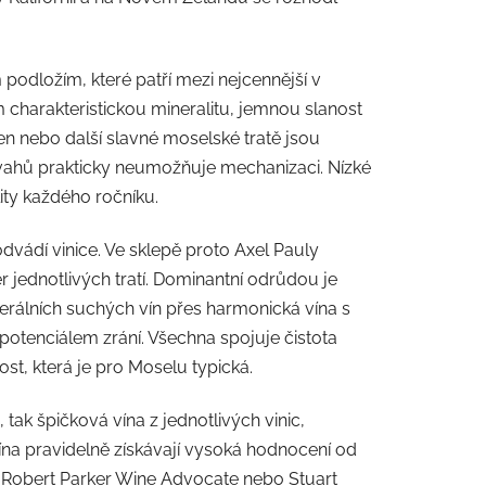
podložím, které patří mezi nejcennější v
 charakteristickou mineralitu, jemnou slanost
n nebo další slavné moselské tratě jsou
vahů prakticky neumožňuje mechanizaci. Nízké
ity každého ročníku.
i odvádí vinice. Ve sklepě proto Axel Pauly
 jednotlivých tratí. Dominantní odrůdou je
inerálních suchých vín přes harmonická vína s
tenciálem zrání. Všechna spojuje čistota
ost, která je pro Moselu typická.
, tak špičková vína z jednotlivých vinic,
na pravidelně získávají vysoká hodnocení od
s, Robert Parker Wine Advocate nebo Stuart