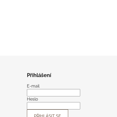
Z
á
Přihlášení
p
a
E-mail
t
í
Heslo
PŘIHLÁSIT SE