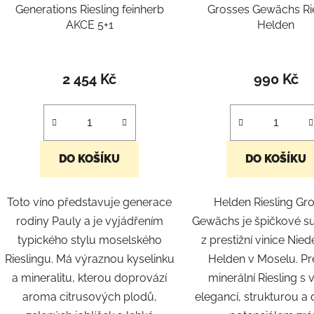
d
Generations Riesling feinherb
Grosses Gewächs Rie
u
AKCE 5+1
Helden
k
t
ů
2 454 Kč
990 Kč
DO KOŠÍKU
DO KOŠÍKU
Toto víno představuje generace
Helden Riesling Gr
rodiny Pauly a je vyjádřením
Gewächs je špičkové s
typického stylu moselského
z prestižní vinice Nie
Rieslingu. Má výraznou kyselinku
Helden v Moselu. Pre
a mineralitu, kterou doprovází
minerální Riesling s 
aroma citrusových plodů,
elegancí, strukturou 