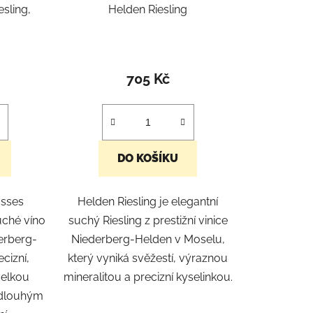
k
sling,
Helden Riesling
t
ů
705 Kč
DO KOŠÍKU
osses
Helden Riesling je elegantní
uché víno
suchý Riesling z prestižní vinice
derberg-
Niederberg-Helden v Moselu,
cizní,
který vyniká svěžestí, výraznou
velkou
mineralitou a precizní kyselinkou.
a dlouhým