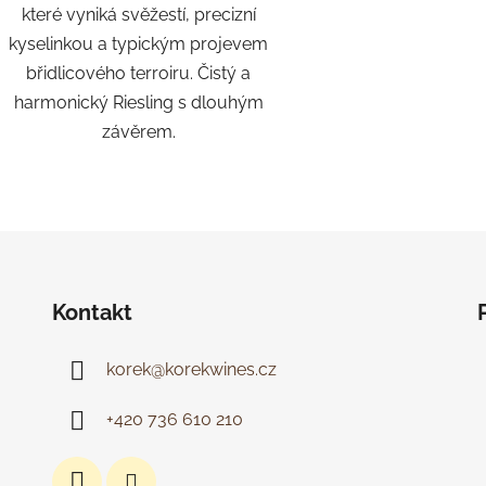
které vyniká svěžestí, precizní
kyselinkou a typickým projevem
břidlicového terroiru. Čistý a
harmonický Riesling s dlouhým
závěrem.
O
v
l
á
d
Kontakt
a
c
korek
@
korekwines.cz
í
p
r
+420 736 610 210
v
k