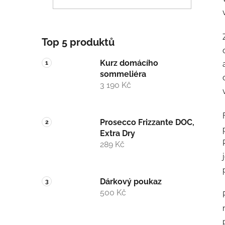
p
a
n
Top 5 produktů
e
l
Kurz domácího
sommeliéra
3 190 Kč
Prosecco Frizzante DOC,
Extra Dry
289 Kč
Dárkový poukaz
500 Kč