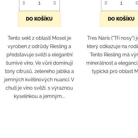
DO KOŠÍKU
DO KOŠÍKU
Tento sekt z oblasti Mosel je
Tres Naris ("Tři nosy") 
vyroben z odrůdy Riesling a
který odkazuje na rodi
představuje svěží a elegantní
Tento Riesling má v
šumivé víno. Ve vůni dominují
minerálnost a eleganci,
tóny citrusů, zeleného jablka a
typická pro oblast 
jemných květinových nuancí. V
chuti je víno svěží, s výraznou
kyselinkou a jemným...