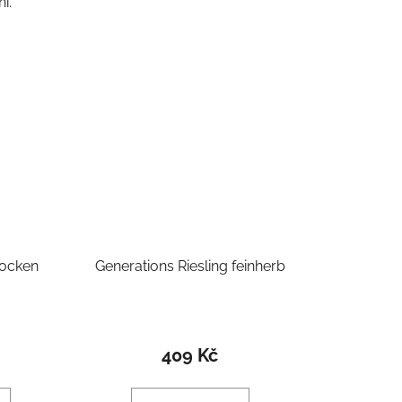
í.
rocken
Generations Riesling feinherb
409 Kč