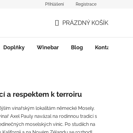
Přihlášení
Registrace
PRÁZDNÝ KOŠÍK
NÁKUPNÍ
KOŠÍK
Doplňky
Winebar
Blog
Kontakty
í a respektem k terroiru
tižnějším vinařským lokalitám německé Mosely.
nař Axel Pauly navázal na rodinnou tradici s
edinečných moselských vinic. Po studiích na
v Kalifornii a na Novém Zélandu se rozhodl