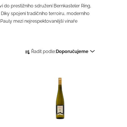
ví do prestižního sdružení Bernkasteler Ring,
 Díky spojení tradičního terroiru, moderního
 Pauly mezi nejrespektovanější vinaře
Ř
Řadit podle:
Doporučujeme
a
z
e
n
í
p
r
o
d
u