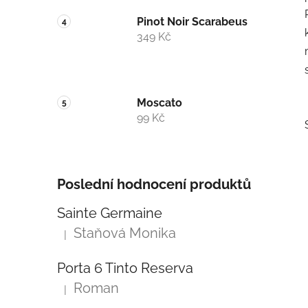
Pinot Noir Scarabeus
349 Kč
Moscato
99 Kč
Poslední hodnocení produktů
Sainte Germaine
i
Staňová Monika
|
Hodnocení produktu je 5 z 5 hvězdiček.
Porta 6 Tinto Reserva
Roman
|
Hodnocení produktu je 5 z 5 hvězdiček.