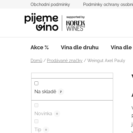
Přejít
Obchodní podmínky
Podmínky ochrany osobní
na
obsah
Akce %
Vína dle druhu
Vína dl
Domů
/
Prodávané značky
/
Weingut Axel Pauly
P
o
s
Na skladě
t
7
r
a
Novinka
0
n
n
Tip
í
0