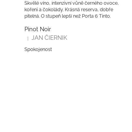
Skvělé víno, intenzivní vůně černého ovoce,
kořeni a čokolády. Krásná reserva, dobře
pitelná. O stupeň lepší než Porta 6 Tinto.
Pinot Noir
JAN ČIERNIK
|
Hodnocení produktu je 5 z 5 hvězdiček.
Spokojenost