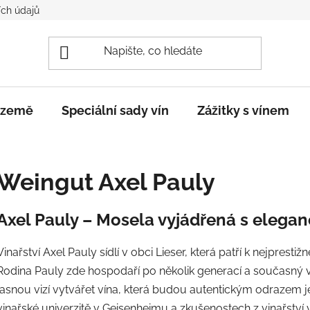
ch údajů
e země
Speciální sady vín
Zážitky s vínem
Weingut Axel Pauly
Axel Pauly – Mosela vyjádřená s eleganc
Vinařství Axel Pauly sídlí v obci Lieser, která patří k nejpres
Rodina Pauly zde hospodaří po několik generací a současný vi
jasnou vizí vytvářet vína, která budou autentickým odrazem j
vinařské univerzitě v Geisenheimu a zkušenostech z vinařství 