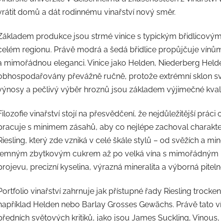
vrátit domů a dát rodinnému vinařství nový směr.
Základem produkce jsou strmé vinice s typickým břidlicovým 
celém regionu. Právě modrá a šedá břidlice propůjčuje vínům
a mimořádnou eleganci. Vinice jako Helden, Niederberg Helde
obhospodařovány převážně ručně, protože extrémní sklon s
výnosy a pečlivý výběr hroznů jsou základem výjimečné kval
Filozofie vinařství stojí na přesvědčení, že nejdůležitější prác
pracuje s minimem zásahů, aby co nejlépe zachoval charakter
Riesling, který zde vzniká v celé škále stylů – od svěžích a m
jemným zbytkovým cukrem až po velká vína s mimořádným po
projevu, precizní kyselina, výrazná mineralita a výborná piteln
Portfolio vinařství zahrnuje jak přístupné řady Riesling trocken
například Helden nebo Barlay Grosses Gewächs. Právě tato ví
předních světových kritiků, jako jsou James Suckling, Vinou