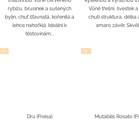
tříslovinou. Vůně červeného
kyselinou a výraznou tř
rybízu, brusinek a sušených
Vůně třešní, švestek a 
bylin, chuť šťavnatá, kořenitá a
chuti struktura, délka
lehce nahořklá. Ideální k
amaro závěr. Skvělé
těstovinám...
BIO
BIO
Dru (Freisa)
Mutabilis Rosato (Fr
Průměrné
Průmě