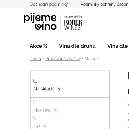
Přejít
Obchodní podmínky
Podmínky ochrany osobní
na
obsah
Akce %
Vína dle druhu
Vína dl
Domů
/
Prodávané značky
/
Matunei
P
o
s
Na skladě
t
5
r
a
Novinka
0
n
n
Tip
í
0