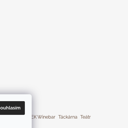
ouhlasím
Jíme Brno
KOREK Winebar
Táckárna
Teátr