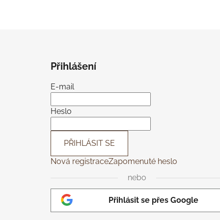
Z
á
Přihlášení
p
a
E-mail
t
í
Heslo
PŘIHLÁSIT SE
Nová registrace
Zapomenuté heslo
nebo
Přihlásit se přes Google