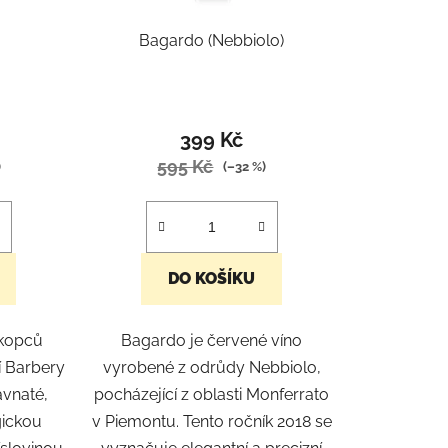
u
k
Bagardo (Nebbiolo)
t
ů
399 Kč
595 Kč
)
(–32 %)
DO KOŠÍKU
 kopců
Bagardo je červené víno
í Barbery
vyrobené z odrůdy Nebbiolo,
avnaté,
pocházející z oblasti Monferrato
gickou
v Piemontu. Tento ročník 2018 se