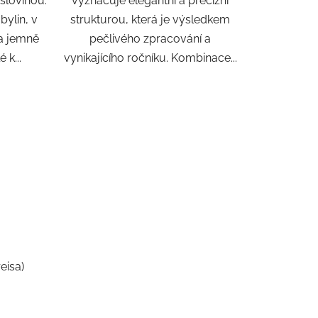
íslovinou.
vyznačuje elegantní a precizní
bylin, v
strukturou, která je výsledkem
 a jemně
pečlivého zpracování a
 k...
vynikajícího ročníku. Kombinace...
eisa)
rné