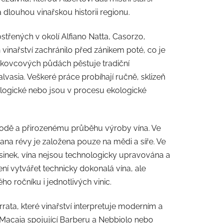
 dlouhou vinařskou historii regionu.
střených v okolí Alfiano Natta, Casorzo,
 vinařství zachránilo před zánikem poté, co je
pískovcových půdách pěstuje tradiční
vasia. Veškeré práce probíhají ručně, sklizeň
kologické nebo jsou v procesu ekologické
írodě a přirozenému průběhu výroby vína. Ve
hrana révy je založena pouze na mědi a síře. Ve
asinek, vína nejsou technologicky upravována a
ení vytvářet technicky dokonalá vína, ale
ho ročníku i jednotlivých vinic.
rata, které vinařství interpretuje moderním a
Macaia spojující Barberu a Nebbiolo nebo