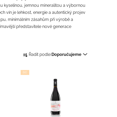
vou kyselinou, jemnou mineralitou a výbornou
 vín je lehkost, energie a autentický projev
upu, minimálním zásahům při výrobě a
jímavější představitele nové generace
Ř
Řadit podle:
Doporučujeme
a
z
e
BIO
n
í
p
r
o
d