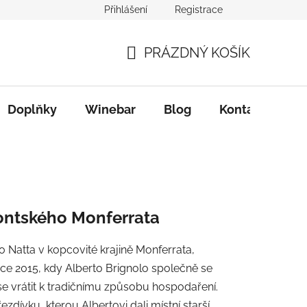
Přihlášení
Registrace
PRÁZDNÝ KOŠÍK
NÁKUPNÍ
KOŠÍK
Doplňky
Winebar
Blog
Kontakty
montského Monferrata
o Natta v kopcovité krajině Monferrata,
e 2015, kdy Alberto Brignolo společně se
se vrátit k tradičnímu způsobu hospodaření.
ívku, kterou Albertovi dali místní starší