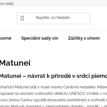
ch údajů
e země
Speciální sady vín
Zážitky s vínem
Matunei
Matunei – návrat k přírodě v srdci pie
Vinařství Matunei sídlí v malé vesnici Cardona nedaleko Alfian
zapsané na seznam světového dědictví UNESCO. Vzniklo v roc
svou ženou Carlou opustili dosavadní zaměstnání a rozhodli 
Název Matuné znamená v piemontském dialektu „mladík“ – přezd