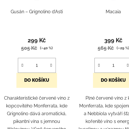
o
d
Gusán – Grignolino d’Asti
Macaia
u
k
t
ů
299 Kč
399 Kč
505 Kč
565 Kč
(–40 %)
(–29 %
DO KOŠÍKU
DO KOŠÍKU
Charakteristické červené víno z
Plné červené víno z
kopcovitého Monferrata, kde
Monferrata, kde spojen
Grignolino dává aromatická,
a Nebbiola vytváří šť
pikantní vína s jemnou
kořenité víno s ener