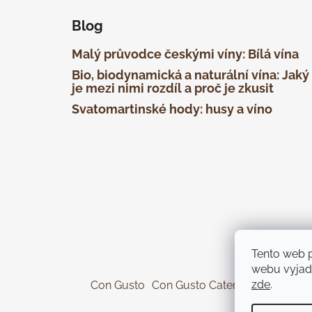
Blog
Malý průvodce českými víny: Bílá vína
Bio, biodynamická a naturální vína: Jaký
je mezi nimi rozdíl a proč je zkusit
Svatomartinské hody: husy a víno
Tento web 
webu vyjadř
zde
.
Con Gusto
Con Gusto Catering
KOREK Wi