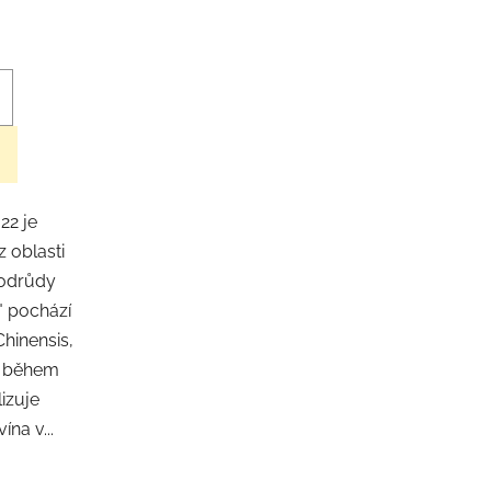
ení
tu
ek.
22 je
z oblasti
 odrůdy
s" pochází
Chinensis,
u během
izuje
na v...