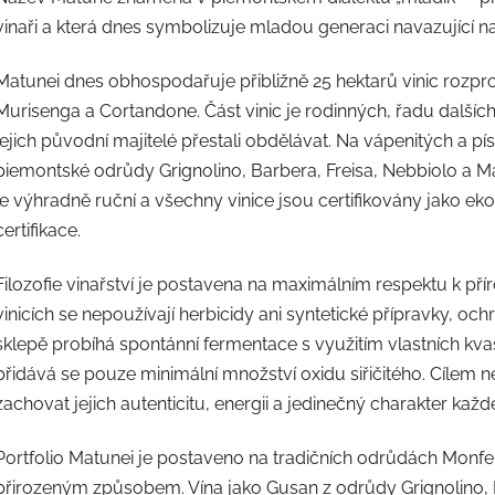
vinaři a která dnes symbolizuje mladou generaci navazující na
Matunei dnes obhospodařuje přibližně 25 hektarů vinic rozpro
Murisenga a Cortandone. Část vinic je rodinných, řadu dalších
jejich původní majitelé přestali obdělávat. Na vápenitých a 
piemontské odrůdy Grignolino, Barbera, Freisa, Nebbiolo a Mal
je výhradně ruční a všechny vinice jsou certifikovány jako e
certifikace.
Filozofie vinařství je postavena na maximálním respektu k př
vinicích se nepoužívají herbicidy ani syntetické přípravky, oc
sklepě probíhá spontánní fermentace s využitím vlastních kv
přidává se pouze minimální množství oxidu siřičitého. Cílem n
zachovat jejich autenticitu, energii a jedinečný charakter každé
Portfolio Matunei je postaveno na tradičních odrůdách Monfer
přirozeným způsobem. Vína jako Gusan z odrůdy Grignolino, 