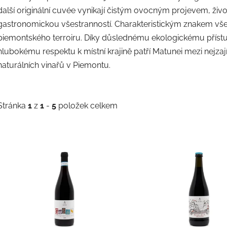
další originální cuvée vynikají čistým ovocným projevem, ži
gastronomickou všestranností. Charakteristickým znakem všech
piemontského terroiru. Díky důslednému ekologickému příst
hlubokému respektu k místní krajině patří Matunei mezi nejza
naturálních vinařů v Piemontu.
Stránka
1
z
1
-
5
položek celkem
V
ý
p
s
p
r