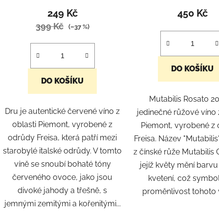
hodnocení
hodnoc
249 Kč
450 Kč
produktu
produk
399 Kč
(–37 %)
je
je
5,0
5,0
z
z
DO KOŠÍKU
5
5
DO KOŠÍKU
hvězdiček.
hvězdič
Mutabilis Rosato 20
Dru je autentické červené víno z
jedinečné růžové víno 
oblasti Piemont, vyrobené z
Piemont, vyrobené z
odrůdy Freisa, která patří mezi
Freisa. Název "Mutabili
starobylé italské odrůdy. V tomto
z čínské růže Mutabilis 
víně se snoubí bohaté tóny
jejíž květy mění barv
červeného ovoce, jako jsou
kvetení, což symbol
divoké jahody a třešně, s
proměnlivost tohoto ví
jemnými zemitými a kořenitými...