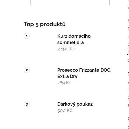
p
a
n
Top 5 produktů
e
l
Kurz domácího
sommeliéra
3 190 Kč
Prosecco Frizzante DOC,
Extra Dry
289 Kč
Dárkový poukaz
500 Kč