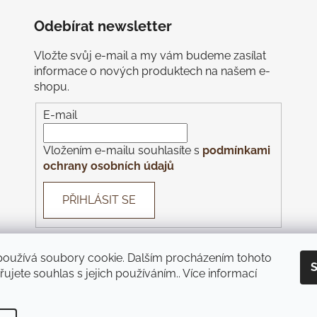
Odebírat newsletter
Vložte svůj e-mail a my vám budeme zasílat
informace o nových produktech na našem e-
shopu.
E-mail
Vložením e-mailu souhlasíte s
podmínkami
ochrany osobních údajů
PŘIHLÁSIT SE
používá soubory cookie. Dalším procházením tohoto
S
ujete souhlas s jejich používáním.. Více informací
nes
Piazza
Monte Bú
Pivnice U Čápa
Pivnice U Kohoutů