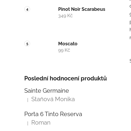
Pinot Noir Scarabeus
349 Kč
Moscato
99 Kč
Poslední hodnocení produktů
Sainte Germaine
Staňová Monika
|
i
Hodnocení produktu je 5 z 5 hvězdiček.
Porta 6 Tinto Reserva
Roman
|
Hodnocení produktu je 5 z 5 hvězdiček.