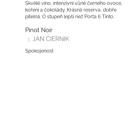
Skvělé víno, intenzivní vůně černého ovoce,
kořeni a čokolády. Krásná reserva, dobře
pitelná. O stupeň lepší než Porta 6 Tinto.
Pinot Noir
JAN ČIERNIK
|
Hodnocení produktu je 5 z 5 hvězdiček.
Spokojenost