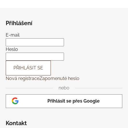
v
l
Z
á
á
d
Přihlášení
p
a
a
c
E-mail
t
í
í
p
Heslo
r
v
k
PŘIHLÁSIT SE
y
Nová registrace
Zapomenuté heslo
v
ý
nebo
p
i
Přihlásit se přes Google
s
u
Kontakt