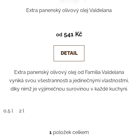
ů
Extra panenský olivový olej Valdelana
541 Kč
od
DETAIL
Extra panenský olivový olej od Familia Valdelana
vyniká svou všestranností a jedinečnými vlastnostmi,
díky nimž je výjimečnou surovinou v každé kuchyni.
0,5 l
2 l
1
položek celkem
O