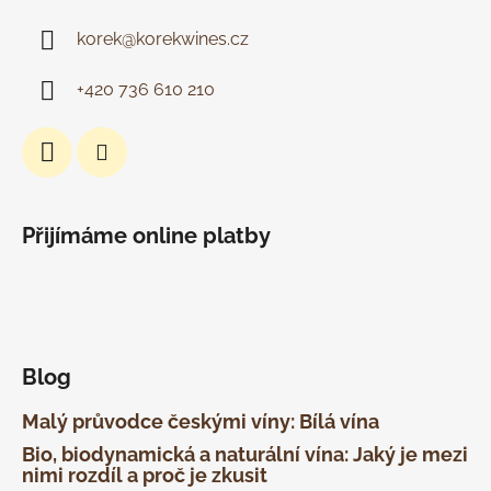
korek
@
korekwines.cz
+420 736 610 210
Přijímáme online platby
Blog
Malý průvodce českými víny: Bílá vína
Bio, biodynamická a naturální vína: Jaký je mezi
nimi rozdíl a proč je zkusit