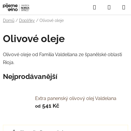
Přejít
Hledat
NÁKUP
na
obsah
KOŠÍK
Domů
/
Doplňky
/
Olivové oleje
Olivové oleje
Olivové oleje od Familia Valdellana ze španělské oblasti
Rioja.
Nejprodávanější
Extra panenský olivový olej Valdelana
541 Kč
od
Ř