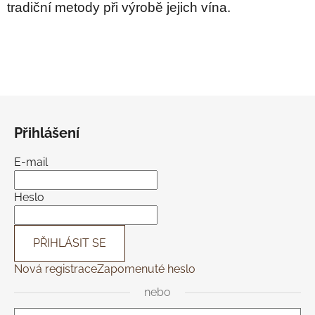
tradiční metody při výrobě jejich vína.
Z
á
Přihlášení
p
a
E-mail
t
í
Heslo
PŘIHLÁSIT SE
Nová registrace
Zapomenuté heslo
nebo