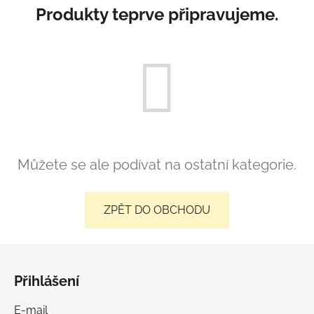
Produkty teprve připravujeme.
Můžete se ale podívat na ostatní kategorie.
ZPĚT DO OBCHODU
Z
á
Přihlášení
p
a
E-mail