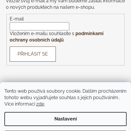
Vložte svůj e-mail a my vám budeme zasílat informace
o nových produktech na našem e-shopu.
E-mail
Vložením e-mailu souhlasíte s
podmínkami
ochrany osobních údajů
PŘIHLÁSIT SE
Tento web používá soubory cookie. Dalším procházením
Con Gusto
Con Gusto Catering
KOREK Wines
Piazza
tohoto webu vyjadřujete souhlas s jejich používáním..
Monte Bú
Pivnice U Čápa
Pivnice U Kohoutů
Více informací
zde
.
Jíme Brno
KOREK Winebar
Táckárna
Teátr
Nastavení