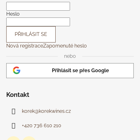
t
í
Heslo
PŘIHLÁSIT SE
Nová registrace
Zapomenuté heslo
nebo
Přihlásit se přes Google
Kontakt
korek
@
korekwines.cz
+420 736 610 210