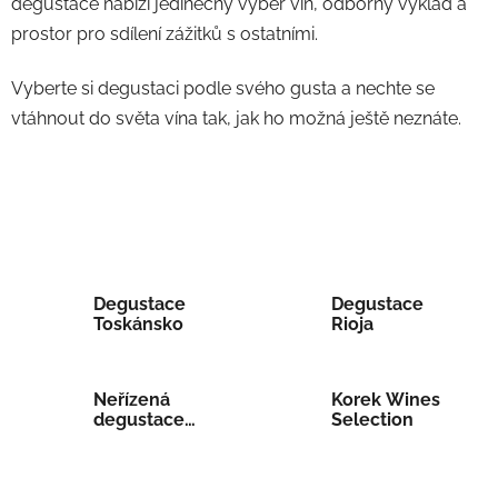
degustace nabízí jedinečný výběr vín, odborný výklad a
prostor pro sdílení zážitků s ostatními.
Vyberte si degustaci podle svého gusta a nechte se
vtáhnout do světa vína tak, jak ho možná ještě neznáte.
Degustace
Degustace
Toskánsko
Rioja
Neřízená
Korek Wines
degustace
Selection
Rieslingů z
Německa a
Rakouska