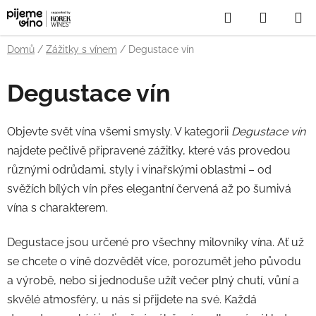
Přejít
Hledat
NÁKUP
na
obsah
KOŠÍK
Domů
/
Zážitky s vínem
/
Degustace vín
Degustace vín
Objevte svět vína všemi smysly. V kategorii
Degustace vín
najdete pečlivě připravené zážitky, které vás provedou
různými odrůdami, styly i vinařskými oblastmi – od
svěžích bílých vín přes elegantní červená až po šumivá
vína s charakterem.
Degustace jsou určené pro všechny milovníky vína. Ať už
se chcete o víně dozvědět více, porozumět jeho původu
a výrobě, nebo si jednoduše užít večer plný chutí, vůní a
skvělé atmosféry, u nás si přijdete na své. Každá