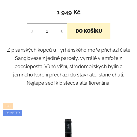
1 949 Kč
DO KOŠÍKU
Z pisanských kopců u Tyrhénského moře přichází čisté
Sangiovese z jediné parcely, vyzrálé v amfoře z
cocciopesta. Vůně višní, středomořských bylin a
jemného koření přechází do šťavnaté, slané chuti.
Nejlépe sedí k bistecca alla fiorentina.
BIO
DEMETER