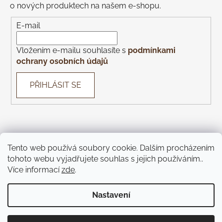
o nových produktech na našem e-shopu.
E-mail
Vložením e-mailu souhlasíte s
podmínkami
ochrany osobních údajů
PŘIHLÁSIT SE
Tento web používá soubory cookie. Dalším procházením
Con Gusto
Con Gusto Catering
KOREK Wines
Piazza
tohoto webu vyjadřujete souhlas s jejich používáním..
Monte Bú
Pivnice U Čápa
Pivnice U Kohoutů
Více informací
zde
.
Jíme Brno
KOREK Winebar
Táckárna
Teátr
Nastavení
Vytvořil Shoptet