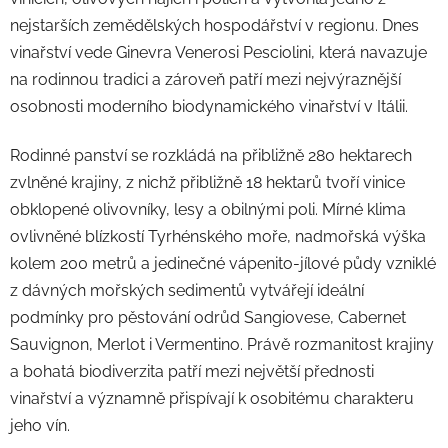
nejstarších zemědělských hospodářství v regionu. Dnes
vinařství vede Ginevra Venerosi Pesciolini, která navazuje
na rodinnou tradici a zároveň patří mezi nejvýraznější
osobnosti moderního biodynamického vinařství v Itálii.
Rodinné panství se rozkládá na přibližně 280 hektarech
zvlněné krajiny, z nichž přibližně 18 hektarů tvoří vinice
obklopené olivovníky, lesy a obilnými poli. Mírné klima
ovlivněné blízkostí Tyrhénského moře, nadmořská výška
kolem 200 metrů a jedinečné vápenito-jílové půdy vzniklé
z dávných mořských sedimentů vytvářejí ideální
podmínky pro pěstování odrůd Sangiovese, Cabernet
Sauvignon, Merlot i Vermentino. Právě rozmanitost krajiny
a bohatá biodiverzita patří mezi největší přednosti
vinařství a významně přispívají k osobitému charakteru
jeho vín.