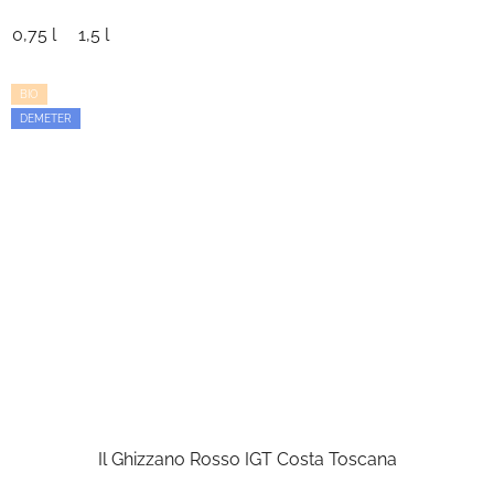
0,75 l
1,5 l
BIO
DEMETER
Il Ghizzano Rosso IGT Costa Toscana