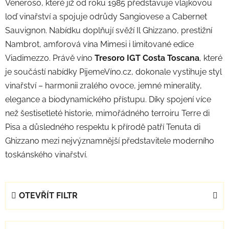
Veneroso, které již od roku 1985 představuje vlajkovou
loď vinařství a spojuje odrůdy Sangiovese a Cabernet
Sauvignon. Nabídku doplňují svěží Il Ghizzano, prestižní
Nambrot, amforová vína Mimesi i limitované edice
Viadimezzo. Právě víno
Tresoro IGT Costa Toscana
, které
je součástí nabídky PijemeVíno.cz, dokonale vystihuje styl
vinařství – harmonii zralého ovoce, jemné minerality,
elegance a biodynamického přístupu. Díky spojení více
než šestisetleté historie, mimořádného terroiru Terre di
Pisa a důsledného respektu k přírodě patří Tenuta di
Ghizzano mezi nejvýznamnější představitele moderního
toskánského vinařství.
OTEVŘÍT FILTR
Ř