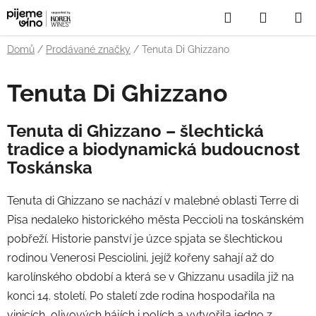
Přejít
Hledat
NÁKUP
na
obsah
KOŠÍK
Domů
/
Prodávané značky
/
Tenuta Di Ghizzano
Tenuta Di Ghizzano
Tenuta di Ghizzano – šlechtická
tradice a biodynamická budoucnost
Toskánska
Tenuta di Ghizzano se nachází v malebné oblasti Terre di
Pisa nedaleko historického města Peccioli na toskánském
pobřeží. Historie panství je úzce spjata se šlechtickou
rodinou Venerosi Pesciolini, jejíž kořeny sahají až do
karolínského období a která se v Ghizzanu usadila již na
konci 14. století. Po staletí zde rodina hospodařila na
vinicích, olivových hájích i polích a vytvořila jedno z