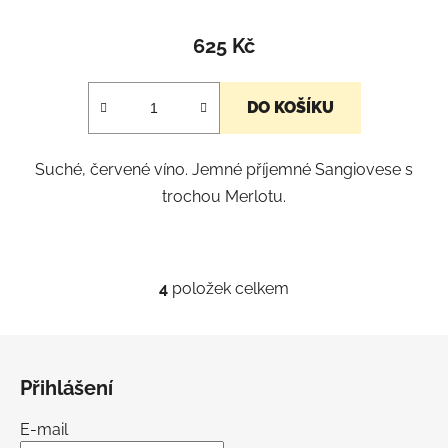
Průměrné
hodnocení
625 Kč
produktu
je
DO KOŠÍKU
5,0
z
Suché, červené víno. Jemné příjemné Sangiovese s
5
trochou Merlotu.
hvězdiček.
4
položek celkem
O
v
l
Z
á
á
d
Přihlášení
p
a
a
c
E-mail