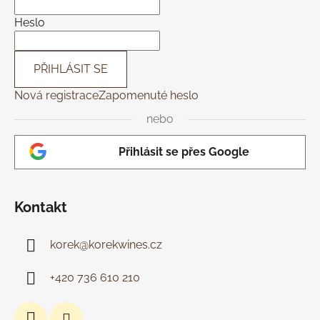
t
í
í
p
Heslo
r
v
k
PŘIHLÁSIT SE
y
Nová registrace
Zapomenuté heslo
v
ý
nebo
p
i
Přihlásit se přes Google
s
u
Kontakt
korek
@
korekwines.cz
+420 736 610 210