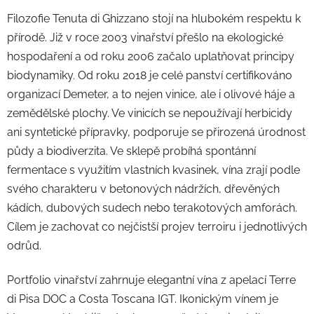
Filozofie Tenuta di Ghizzano stojí na hlubokém respektu k
přírodě. Již v roce 2003 vinařství přešlo na ekologické
hospodaření a od roku 2006 začalo uplatňovat principy
biodynamiky. Od roku 2018 je celé panství certifikováno
organizací Demeter, a to nejen vinice, ale i olivové háje a
zemědělské plochy. Ve vinicích se nepoužívají herbicidy
ani syntetické přípravky, podporuje se přirozená úrodnost
půdy a biodiverzita. Ve sklepě probíhá spontánní
fermentace s využitím vlastních kvasinek, vína zrají podle
svého charakteru v betonových nádržích, dřevěných
kádích, dubových sudech nebo terakotových amforách.
Cílem je zachovat co nejčistší projev terroiru i jednotlivých
odrůd.
Portfolio vinařství zahrnuje elegantní vína z apelací Terre
di Pisa DOC a Costa Toscana IGT. Ikonickým vínem je