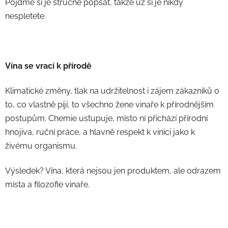
Pojďme si je stručně popsat, takže už si je nikdy
nespletete.
Vína se vrací k přírodě
Klimatické změny, tlak na udržitelnost i zájem zákazníků o
to, co vlastně pijí, to všechno žene vinaře k přírodnějším
postupům. Chemie ustupuje, místo ní přichází přírodní
hnojiva, ruční práce, a hlavně respekt k vinici jako k
živému organismu.
Výsledek? Vína, která nejsou jen produktem, ale odrazem
místa a filozofie vinaře.