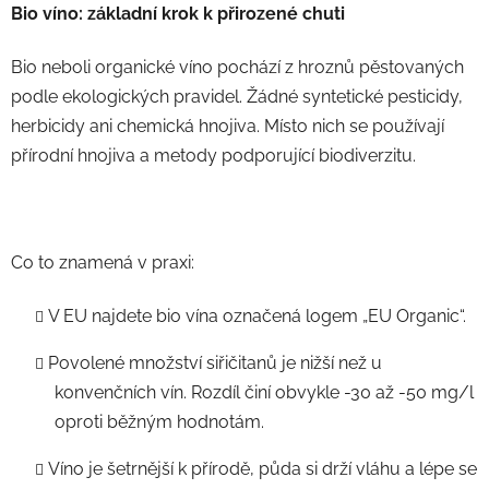
Bio víno: základní krok k přirozené chuti
Bio neboli organické víno pochází z hroznů pěstovaných
podle ekologických pravidel. Žádné syntetické pesticidy,
herbicidy ani chemická hnojiva. Místo nich se používají
přírodní hnojiva a metody podporující biodiverzitu.
Co to znamená v praxi:
V EU najdete bio vína označená logem „EU Organic“.
Povolené množství siřičitanů je nižší než u
konvenčních vín. Rozdíl činí obvykle -30 až -50 mg/l
oproti běžným hodnotám.
Víno je šetrnější k přírodě, půda si drží vláhu a lépe se