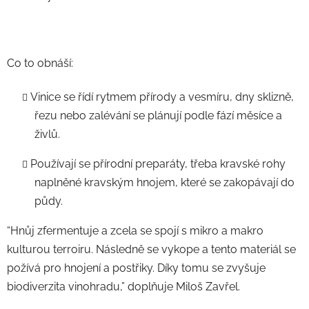
Co to obnáší:
Vinice se řídí rytmem přírody a vesmíru, dny sklizně,
řezu nebo zalévání se plánují podle fází měsíce a
živlů.
Používají se přírodní preparáty, třeba kravské rohy
naplněné kravským hnojem, které se zakopávají do
půdy.
“Hnůj zfermentuje a zcela se spojí s mikro a makro
kulturou terroiru. Následně se vykope a tento materiál se
požívá pro hnojení a postřiky. Díky tomu se zvyšuje
biodiverzita vinohradu,” doplňuje Miloš Zavřel.