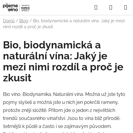
Přejít
Hledat
NÁKUP
na
obsah
KOŠÍK
Domů
/
Blog
/
Bio, biodynamická a naturální vína: Jaký je mezi
nimi rozdíl a proč je zkusit
Bio, biodynamická a
naturální vína: Jaký je
mezi nimi rozdíl a proč je
zkusit
Bio víno. Biodynamika. Naturální vína. Možná už jste tyto
pojmy slyšeli a možná jste u nich jen pokrčili rameny,
protože znějí složitě. Přitom jde o jeden z největších
trendů současného vinařství. Jsou to vína blíž přírodě,
šetrnější k půdě a často i se zajímavým původem.