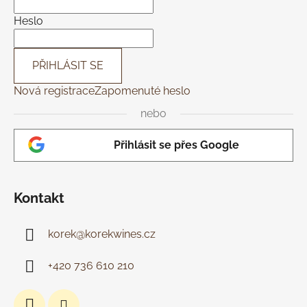
t
í
Heslo
PŘIHLÁSIT SE
Nová registrace
Zapomenuté heslo
nebo
Přihlásit se přes Google
Kontakt
korek
@
korekwines.cz
+420 736 610 210