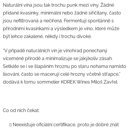
Naturální vína jsou tak trochu punk mezi víny. Žádné
přidané kvasinky, minimální nebo žádné siřičitany, často
jsou nefiltrovaná a nečířená. Fermentují spontánně s
přírodními kvasinkami a výsledkem je víno, které může
být lehce zakalené, někdy i trochu divoké.
“V případě naturálních vín je vinohrad ponechaný
víceméně přírodě a minimalizuje se jakýkoliv zásah.
Setkáte se i se šlapáním hroznu po staru nohama namísto
lisování, často se macerují celé hrozny včetně střapce,”
dodává k tomu sommelier KOREK Wines Miloš Zavřel.
Co od nich čekat:
Neexistuje oficiální certifikace, proto je dobré znát