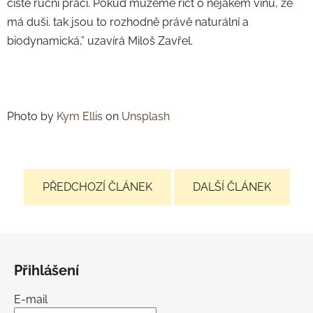
čistě ruční práci. Pokud můžeme říct o nějakém vínu, že
má duši. tak jsou to rozhodně právě naturální a
biodynamická,” uzavírá Miloš Zavřel.
Photo by
Kym Ellis
on
Unsplash
PŘEDCHOZÍ ČLÁNEK
DALŠÍ ČLÁNEK
Z
á
Přihlášení
p
a
E-mail