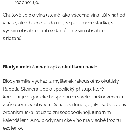
regeneruje.
Chuťově se bio vína (stejně jako všechna vína) liší vinař od
vinaře, ale obecně se dá říct, že jsou méně sladká, s
vyšším obsahem antioxidantů a nižším obsahem
siřičitanů.
Biodynamická vína: kapka okultismu navíc
Biodynamika vychází z myšlenek rakouského okultisty
Rudolfa Steinera. Jde o specifický přístup, který
kombinuje organické hospodaření s velmi nekonvenčním
způsobem výroby vína (vinařství funguje jako soběstačný
organismus) a, ať už to zní sebepodivněji, lunárním
kalendářem. Ano, biodynamické víno má v sobě trochu
ezoteriky.