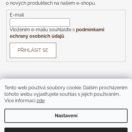
o nových produktech na našem e-shopu.
E-mail
Vložením e-mailu souhlasíte s
podmínkami
ochrany osobních údajů
PŘIHLÁSIT SE
Tento web používá soubory cookie. Dalším procházením
Con Gusto
Con Gusto Catering
KOREK Wines
Piazza
tohoto webu vyjadřujete souhlas s jejich používáním..
Monte Bú
Pivnice U Čápa
Pivnice U Kohoutů
Více informací
zde
.
Jíme Brno
KOREK Winebar
Táckárna
Teátr
Nastavení
Vytvořil Shoptet