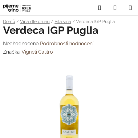
Přejít
Hledat
NÁKUP
na
obsah
KOŠÍK
Domů
/
Vína dle druhu
/
Bílá vína
/
Verdeca IGP Puglia
Verdeca IGP Puglia
Průměrné
Neohodnoceno
Podrobnosti hodnocení
hodnocení
Značka:
Vigneti Calitro
produktu
je
0,0
z
5
hvězdiček.