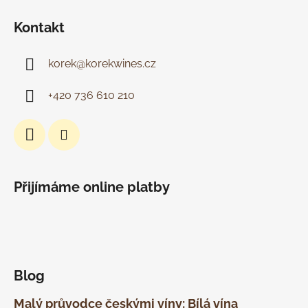
Kontakt
korek
@
korekwines.cz
+420 736 610 210
Přijímáme online platby
Blog
Malý průvodce českými víny: Bílá vína