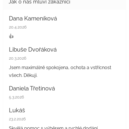
Dana Kameníková
Hodnocení obchodu je 5 z 5 hvězdiček.
20.4.2026
👍
Libuše Dvořáková
Hodnocení obchodu je 5 z 5 hvězdiček.
20.3.2026
Jsem maximálně spokojena, ochota a vstřícnost
všech. Děkuji.
Daniela Třetinová
Hodnocení obchodu je 5 z 5 hvězdiček.
5.3.2026
Lukáš
Hodnocení obchodu je 5 z 5 hvězdiček.
23.2.2026
Skvělá pomoc s výběrem a rychlé dodání.