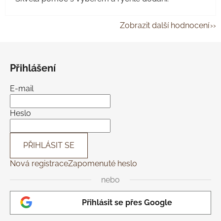
Zobrazit další hodnocení
Z
á
Přihlášení
p
a
E-mail
t
í
Heslo
PŘIHLÁSIT SE
Nová registrace
Zapomenuté heslo
nebo
Přihlásit se přes Google