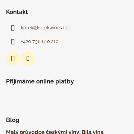
Kontakt
korek
@
korekwines.cz
+420 736 610 210
Přijímáme online platby
Blog
Malý průvodce českými víny: Bílá vína