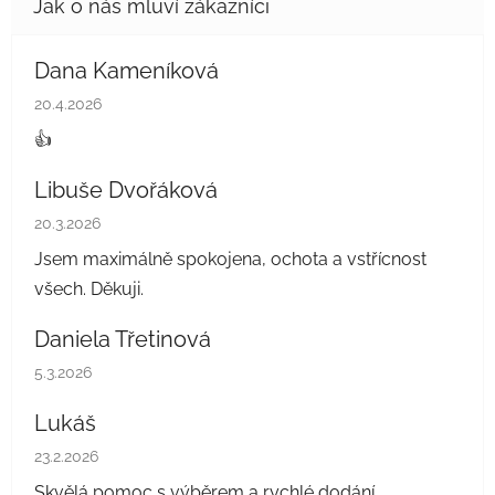
Dana Kameníková
Hodnocení obchodu je 5 z 5 hvězdiček.
20.4.2026
👍
Libuše Dvořáková
Hodnocení obchodu je 5 z 5 hvězdiček.
20.3.2026
Jsem maximálně spokojena, ochota a vstřícnost
všech. Děkuji.
Daniela Třetinová
Hodnocení obchodu je 5 z 5 hvězdiček.
5.3.2026
Lukáš
Hodnocení obchodu je 5 z 5 hvězdiček.
23.2.2026
Skvělá pomoc s výběrem a rychlé dodání.