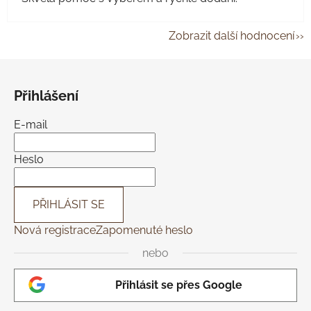
Zobrazit další hodnocení
Z
á
Přihlášení
p
a
E-mail
t
í
Heslo
PŘIHLÁSIT SE
Nová registrace
Zapomenuté heslo
nebo
Přihlásit se přes Google