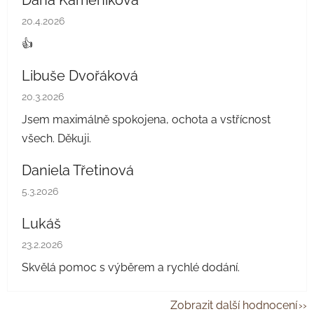
Hodnocení obchodu je 5 z 5 hvězdiček.
20.4.2026
👍
Libuše Dvořáková
Hodnocení obchodu je 5 z 5 hvězdiček.
20.3.2026
Jsem maximálně spokojena, ochota a vstřícnost
všech. Děkuji.
Daniela Třetinová
Hodnocení obchodu je 5 z 5 hvězdiček.
5.3.2026
Lukáš
Hodnocení obchodu je 5 z 5 hvězdiček.
23.2.2026
Skvělá pomoc s výběrem a rychlé dodání.
Zobrazit další hodnocení