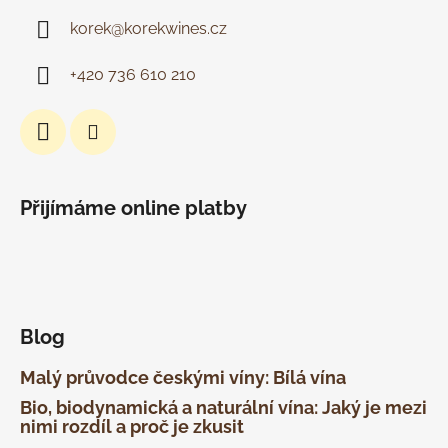
korek
@
korekwines.cz
+420 736 610 210
Přijímáme online platby
Blog
Malý průvodce českými víny: Bílá vína
Bio, biodynamická a naturální vína: Jaký je mezi
nimi rozdíl a proč je zkusit