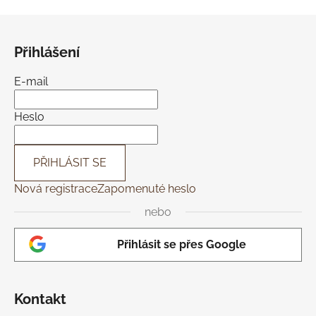
Z
á
Přihlášení
p
a
E-mail
t
í
Heslo
PŘIHLÁSIT SE
Nová registrace
Zapomenuté heslo
nebo
Přihlásit se přes Google
Kontakt