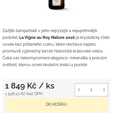
Zažijte šampaňské v jeho nejryzejší a nejupřímnější
podobě.
La Vigne au Roy Nature 2016
je krystalicky čisté
cuvée bez přidaného cukru, které nechává naplno
promluvit výjimečný terroir historické královské vinice.
Čeká vás nekompromisní elegance, mineralita a precizní
svěžest, kterou ocení skuteční znalci a puristé.
1 849 Kč
/ ks
1 528,10 Kč bez DPH
Měrná cena:
DO KOŠÍKU