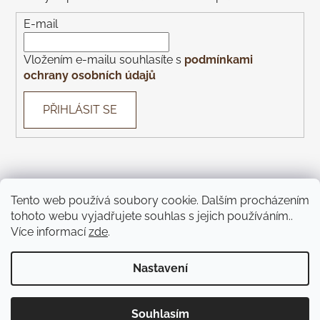
E-mail
Vložením e-mailu souhlasíte s
podmínkami
ochrany osobních údajů
PŘIHLÁSIT SE
Tento web používá soubory cookie. Dalším procházením
tohoto webu vyjadřujete souhlas s jejich používáním..
Con Gusto
Con Gusto Catering
KOREK Wines
Piazza
Více informací
zde
.
Monte Bú
Pivnice U Čápa
Pivnice U Kohoutů
Jíme Brno
KOREK Winebar
Táckárna
Teátr
Nastavení
Vytvořil Shoptet
Souhlasím
Copyright 2026
Pijeme víno
. Všechna práva vyhrazena.