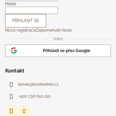
í
Heslo
PŘIHLÁSIT SE
Nová registrace
Zapomenuté heslo
nebo
Přihlásit se přes Google
Kontakt
korek
@
korekwines.cz
+420 736 610 210