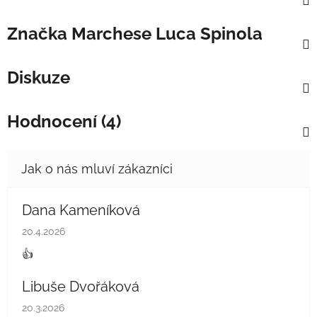
Značka
Marchese Luca Spinola
Diskuze
Hodnocení (4)
Dana Kameníková
Hodnocení obchodu je 5 z 5 hvězdiček.
20.4.2026
👍
Libuše Dvořáková
Hodnocení obchodu je 5 z 5 hvězdiček.
20.3.2026