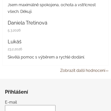
Jsem maximálně spokojena, ochota a vstřícnost
všech. Děkuji.
Daniela Třetinová
Hodnocení obchodu je 5 z 5 hvězdiček.
5.3.2026
Lukáš
Hodnocení obchodu je 5 z 5 hvězdiček.
23.2.2026
Skvělá pomoc s výběrem a rychlé dodání.
Zobrazit další hodnocení
Z
á
Přihlášení
p
a
E-mail
t