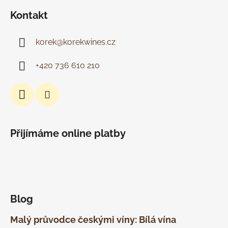
Kontakt
korek
@
korekwines.cz
+420 736 610 210
Přijímáme online platby
Blog
Malý průvodce českými víny: Bílá vína