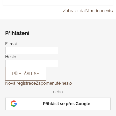
Zobrazit další hodnocení
Z
á
Přihlášení
p
a
E-mail
t
í
Heslo
PŘIHLÁSIT SE
Nová registrace
Zapomenuté heslo
nebo
Přihlásit se přes Google