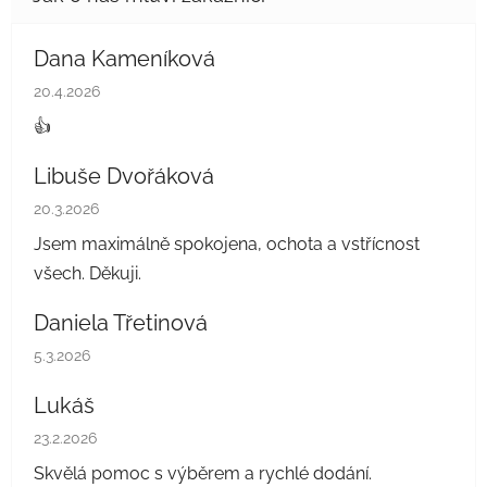
Dana Kameníková
Hodnocení obchodu je 5 z 5 hvězdiček.
20.4.2026
👍
Libuše Dvořáková
Hodnocení obchodu je 5 z 5 hvězdiček.
20.3.2026
Jsem maximálně spokojena, ochota a vstřícnost
všech. Děkuji.
Daniela Třetinová
Hodnocení obchodu je 5 z 5 hvězdiček.
5.3.2026
Lukáš
Hodnocení obchodu je 5 z 5 hvězdiček.
23.2.2026
Skvělá pomoc s výběrem a rychlé dodání.