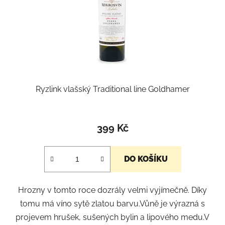
Ryzlink vlašský Traditional line Goldhamer
399 Kč
DO KOŠÍKU
Hrozny v tomto roce dozrály velmi vyjímečně. Díky
tomu má víno sytě zlatou barvu.Vůně je výrazná s
projevem hrušek, sušených bylin a lipového medu.V