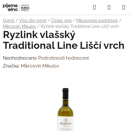
Přejít
Hledat
NÁKUP
na
obsah
KOŠÍK
Domů
/
Vína dle země
/
Česká vína
/
Mikulovská podoblast
/
Mikrosvín Mikulov
/
Ryzlink vlašský Traditional Line Liščí vrch
Ryzlink vlašský
Traditional Line Liščí vrch
Průměrné
Neohodnoceno
Podrobnosti hodnocení
hodnocení
Značka:
Mikrosvín Mikulov
produktu
je
0,0
z
5
hvězdiček.