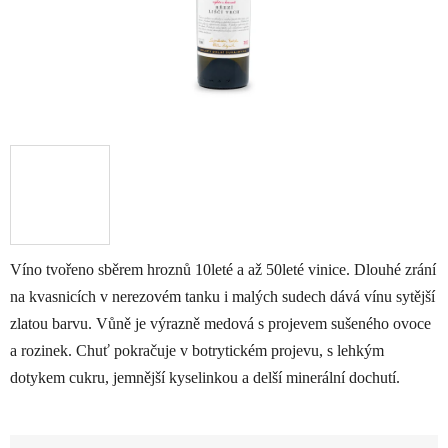
Víno tvořeno sběrem hroznů 10leté a až 50leté vinice. Dlouhé zrání
na kvasnicích v nerezovém tanku i malých sudech dává vínu sytější
zlatou barvu. Vůně je výrazně medová s projevem sušeného ovoce
a rozinek. Chuť pokračuje v botrytickém projevu, s lehkým
dotykem cukru, jemnější kyselinkou a delší minerální dochutí.