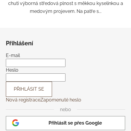
chuti výborná středová plnost s měkkou kyselinkou a
medovým projevem. Na patře s...
Z
á
Přihlášení
p
a
E-mail
t
í
Heslo
PŘIHLÁSIT SE
Nová registrace
Zapomenuté heslo
nebo
Přihlásit se přes Google