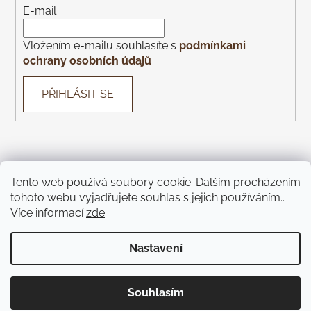
E-mail
Vložením e-mailu souhlasíte s
podmínkami
ochrany osobních údajů
PŘIHLÁSIT SE
Tento web používá soubory cookie. Dalším procházením
tohoto webu vyjadřujete souhlas s jejich používáním..
Con Gusto
Con Gusto Catering
KOREK Wines
Piazza
Více informací
zde
.
Monte Bú
Pivnice U Čápa
Pivnice U Kohoutů
Jíme Brno
KOREK Winebar
Táckárna
Teátr
Nastavení
Vytvořil Shoptet
Souhlasím
Copyright 2026
Pijeme víno
. Všechna práva vyhrazena.