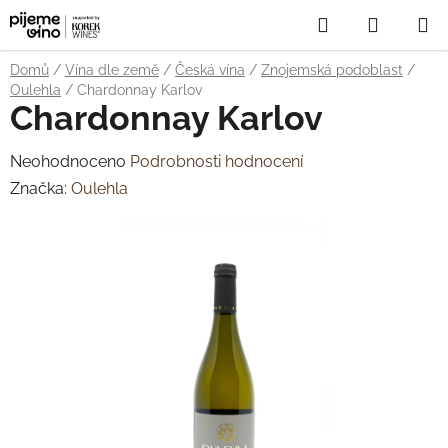
Přejít
Hledat
NÁKUP
na
obsah
KOŠÍK
Domů
/
Vína dle země
/
Česká vína
/
Znojemská podoblast
/
Oulehla
/
Chardonnay Karlov
Chardonnay Karlov
Průměrné
Neohodnoceno
Podrobnosti hodnocení
hodnocení
Značka:
Oulehla
produktu
je
0,0
z
5
hvězdiček.