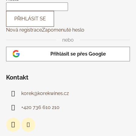
PŘIHLÁSIT SE
Nová registrace
Zapomenuté heslo
nebo
Přihlásit se přes Google
Kontakt
korek
@
korekwines.cz
+420 736 610 210