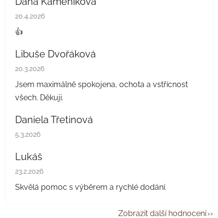
Dana Kameníková
Hodnocení obchodu je 5 z 5 hvězdiček.
20.4.2026
👍
Libuše Dvořáková
Hodnocení obchodu je 5 z 5 hvězdiček.
20.3.2026
Jsem maximálně spokojena, ochota a vstřícnost
všech. Děkuji.
Daniela Třetinová
Hodnocení obchodu je 5 z 5 hvězdiček.
5.3.2026
Lukáš
Hodnocení obchodu je 5 z 5 hvězdiček.
23.2.2026
Skvělá pomoc s výběrem a rychlé dodání.
Zobrazit další hodnocení