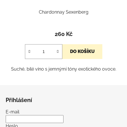
Chardonnay Sexenberg
260 Kč
DO KOŠÍKU
Suché, bílé víno s jemnými tóny exotického ovoce.
Z
á
Přihlášení
p
a
E-mail
t
í
Heslo