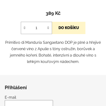
389 Kč
DO KOŠÍKU
Primitivo di Manduria Sangaetano DOP je plné a hřejivé
červené víno z Apulie s tóny ostružin, borůvek a
jemného koření. Bohaté, intenzivní a dlouhé víno s
lehkým kouřovým nádechem.
Z
á
Přihlášení
p
a
E-mail
t