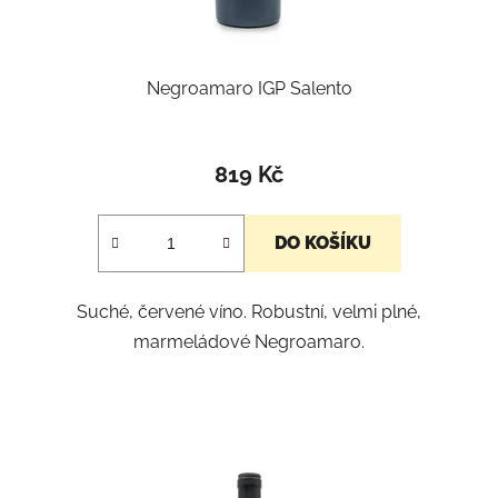
Negroamaro IGP Salento
Průměrné
hodnocení
819 Kč
produktu
je
DO KOŠÍKU
5,0
z
Suché, červené víno. Robustní, velmi plné,
5
marmeládové Negroamaro.
hvězdiček.