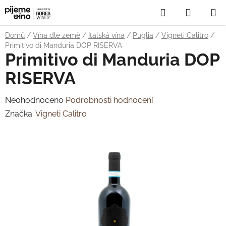
Přejít
Hledat
NÁKUP
na
obsah
KOŠÍK
Domů
/
Vína dle země
/
Italská vína
/
Puglia
/
Vigneti Calitro
/
Primitivo di Manduria DOP RISERVA
Primitivo di Manduria DOP
RISERVA
Průměrné
Neohodnoceno
Podrobnosti hodnocení
hodnocení
Značka:
Vigneti Calitro
produktu
je
0,0
z
5
hvězdiček.