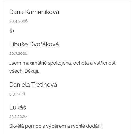
Dana Kameníková
Hodnocení obchodu je 5 z 5 hvězdiček.
20.4.2026
👍
Libuše Dvořáková
Hodnocení obchodu je 5 z 5 hvězdiček.
20.3.2026
Jsem maximálně spokojena, ochota a vstřícnost
všech. Děkuji.
Daniela Třetinová
Hodnocení obchodu je 5 z 5 hvězdiček.
5.3.2026
Lukáš
Hodnocení obchodu je 5 z 5 hvězdiček.
23.2.2026
Skvělá pomoc s výběrem a rychlé dodání.