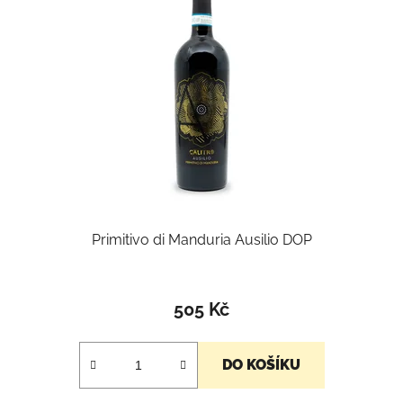
Primitivo di Manduria Ausilio DOP
Průměrné
hodnocení
505 Kč
produktu
je
DO KOŠÍKU
5,0
z