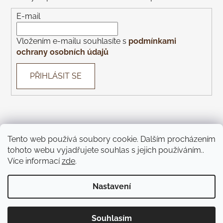
E-mail
Vložením e-mailu souhlasíte s
podmínkami
ochrany osobních údajů
PŘIHLÁSIT SE
Tento web používá soubory cookie. Dalším procházením
tohoto webu vyjadřujete souhlas s jejich používáním..
Con Gusto
Con Gusto Catering
KOREK Wines
Piazza
Více informací
zde
.
Monte Bú
Pivnice U Čápa
Pivnice U Kohoutů
Jíme Brno
KOREK Winebar
Táckárna
Teátr
Nastavení
Vytvořil Shoptet
Souhlasím
Copyright 2026
Pijeme víno
. Všechna práva vyhrazena.