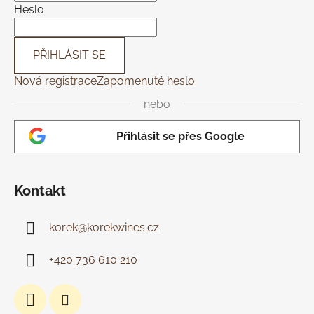
í
Heslo
PŘIHLÁSIT SE
Nová registrace
Zapomenuté heslo
nebo
Přihlásit se přes Google
Kontakt
korek
@
korekwines.cz
+420 736 610 210