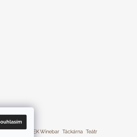
ouhlasím
Jíme Brno
KOREK Winebar
Táckárna
Teátr