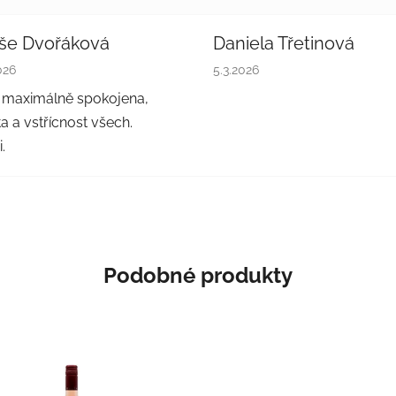
še Dvořáková
Daniela Třetinová
cení obchodu je 5 z 5 hvězdiček.
Hodnocení obchodu je 5 z 5
026
5.3.2026
 maximálně spokojena,
a a vstřícnost všech.
.
Podobné produkty