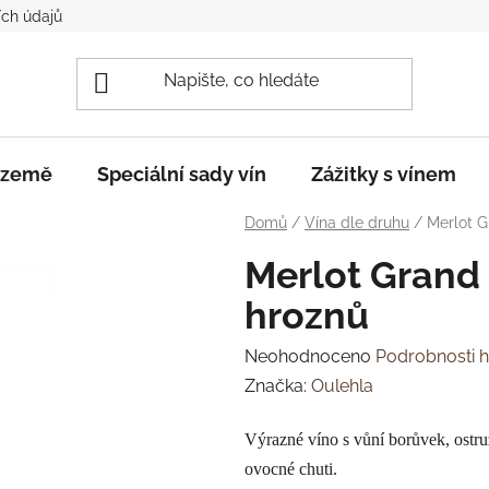
ch údajů
e země
Speciální sady vín
Zážitky s vínem
Domů
/
Vína dle druhu
/
Merlot G
Merlot Grand 
hroznů
Průměrné
Neohodnoceno
Podrobnosti 
hodnocení
Značka:
Oulehla
produktu
Výrazné víno s vůní borůvek, ostru
je
ovocné chuti.
0,0