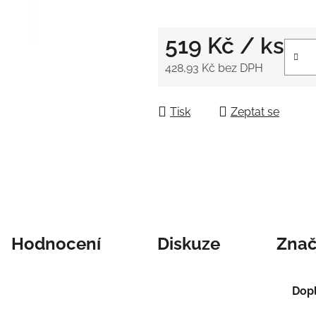
z
5
519 Kč
/ ks
hvězdiček.
428,93 Kč bez DPH
Měrná cena:
Tisk
Zeptat se
Hodnocení
Diskuze
Zna
Dop