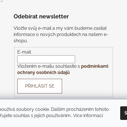
Odebírat newsletter
Vložte svůj e-mail a my vám budeme zasílat
informace o nových produktech na našem e-
shopu.
E-mail
Vložením e-mailu souhlasíte s
podmínkami
ochrany osobních údajů
PŘIHLÁSIT SE
používá soubory cookie. Dalším procházením tohoto
S
ujete souhlas s jejich používáním.. Více informací
nes
Piazza
Monte Bú
Pivnice U Čápa
Pivnice U Kohoutů