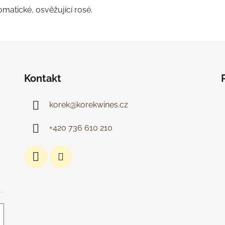
omatické, osvěžující rosé.
Kontakt
korek
@
korekwines.cz
+420 736 610 210