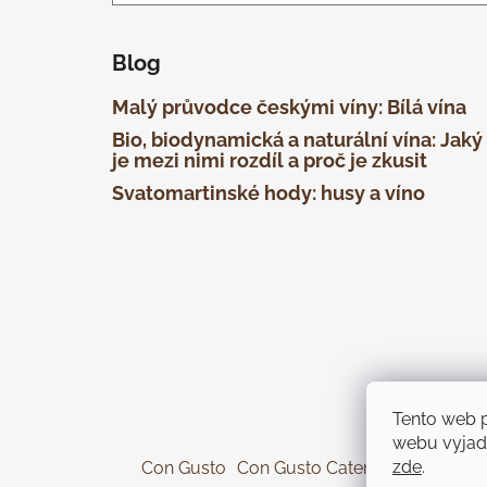
Blog
Malý průvodce českými víny: Bílá vína
Bio, biodynamická a naturální vína: Jaký
je mezi nimi rozdíl a proč je zkusit
Svatomartinské hody: husy a víno
Tento web 
webu vyjadř
zde
.
Con Gusto
Con Gusto Catering
KOREK Wi