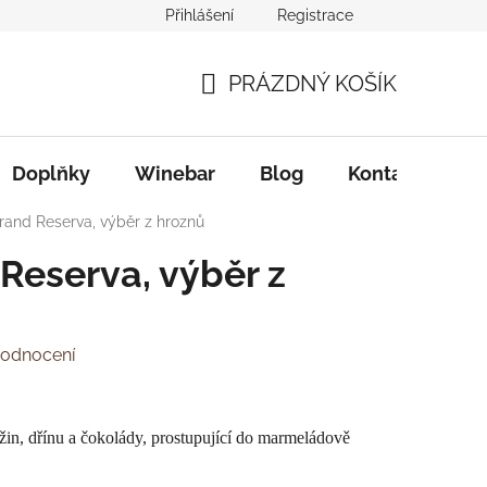
Přihlášení
Registrace
PRÁZDNÝ KOŠÍK
NÁKUPNÍ
KOŠÍK
Doplňky
Winebar
Blog
Kontakty
rand Reserva, výběr z hroznů
Reserva, výběr z
hodnocení
žin, dřínu a čokolády, prostupující do marmeládově