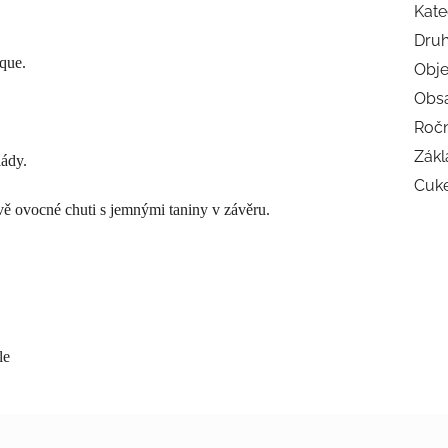
Kate
Druh
que.
Obj
Obsa
Ročn
Zákl
lády.
Cuke
ě ovocné chuti s jemnými taniny v závěru.
le