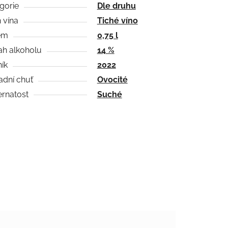
gorie
Dle druhu
 vína
Tiché víno
em
0,75 l
h alkoholu
14 %
ík
2022
adní chuť
Ovocité
rnatost
Suché