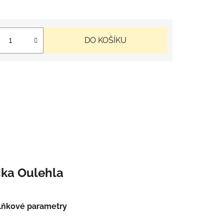
DO KOŠÍKU
čka
Oulehla
lňkové parametry