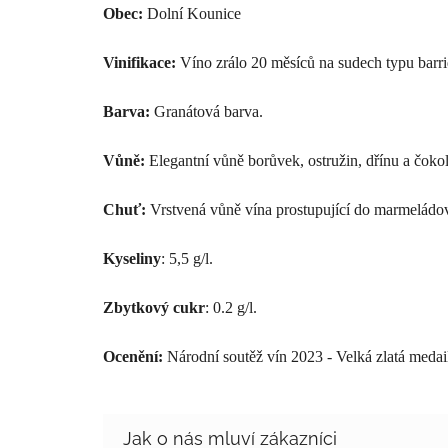
Obec:
Dolní Kounice
Vinifikace:
Víno zrálo 20 měsíců na sudech typu barri
Barva:
Granátová barva.
Vůně:
Elegantní vůně borůvek, ostružin, dřínu a čoko
Chuť:
Vrstvená vůně vína prostupující do marmeládov
Kyseliny
: 5,5 g/l.
Zbytkový cukr
: 0.2 g/l.
Ocenění:
Národní soutěž vín 2023 - Velká zlatá medai