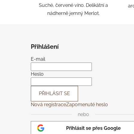
Suché, červené víno. Delikátní a
ar
nádherně jemný Merlot.
Z
á
Přihlášení
p
a
E-mail
t
í
Heslo
PŘIHLÁSIT SE
Nová registrace
Zapomenuté heslo
nebo
Přihlásit se přes Google