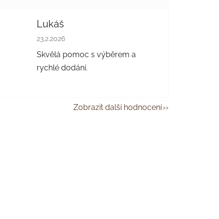
Lukáš
 hvězdiček.
Hodnocení obchodu je 5 z 5 hvězdiček.
23.2.2026
Skvělá pomoc s výběrem a
rychlé dodání.
Zobrazit další hodnocení