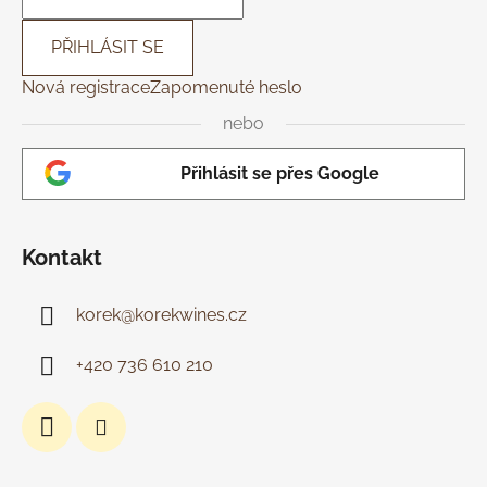
v
k
PŘIHLÁSIT SE
y
Nová registrace
Zapomenuté heslo
v
ý
nebo
p
i
Přihlásit se přes Google
s
u
Kontakt
korek
@
korekwines.cz
+420 736 610 210