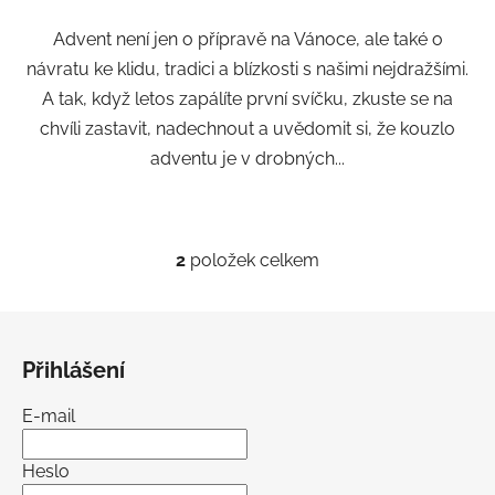
Advent není jen o přípravě na Vánoce, ale také o
návratu ke klidu, tradici a blízkosti s našimi nejdražšími.
A tak, když letos zapálíte první svíčku, zkuste se na
chvíli zastavit, nadechnout a uvědomit si, že kouzlo
adventu je v drobných...
2
položek celkem
O
v
l
Z
á
á
d
Přihlášení
p
a
a
c
E-mail
t
í
í
p
Heslo
r