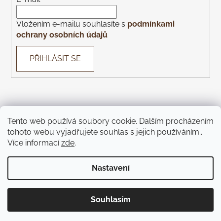
Vložením e-mailu souhlasíte s
podmínkami
ochrany osobních údajů
PŘIHLÁSIT SE
Tento web používá soubory cookie. Dalším procházením
Con Gusto
Con Gusto Catering
KOREK Wines
Piazza
tohoto webu vyjadřujete souhlas s jejich používáním..
Monte Bú
Pivnice U Čápa
Pivnice U Kohoutů
Více informací
zde
.
Jíme Brno
KOREK Winebar
Táckárna
Teátr
Nastavení
Vytvořil Shoptet
Souhlasím
Copyright 2026
Pijeme víno
. Všechna práva vyhrazena.
Upravit nastavení cookies