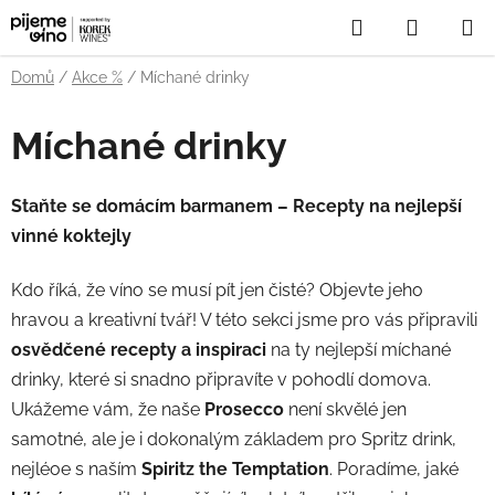
Přejít
Hledat
NÁKUP
na
obsah
KOŠÍK
Domů
/
Akce %
/
Míchané drinky
Míchané drinky
Staňte se domácím barmanem – Recepty na nejlepší
vinné koktejly
Kdo říká, že víno se musí pít jen čisté? Objevte jeho
hravou a kreativní tvář! V této sekci jsme pro vás připravili
osvědčené recepty a inspiraci
na ty nejlepší míchané
drinky, které si snadno připravíte v pohodlí domova.
Ukážeme vám, že naše
Prosecco
není skvělé jen
samotné, ale je i dokonalým základem pro Spritz drink,
nejléoe s naším
Spiritz the Temptation
. Poradíme, jaké