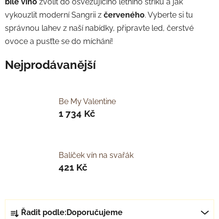
bílé víno
zvolit do osvěžujícího letního střiku a jak
vykouzlit moderní Sangrii z
červeného
. Vyberte si tu
správnou lahev z naší nabídky, připravte led, čerstvé
ovoce a pusťte se do míchání!
Nejprodávanější
Be My Valentine
1 734 Kč
Balíček vín na svařák
421 Kč
Ř
Řadit podle:
Doporučujeme
a