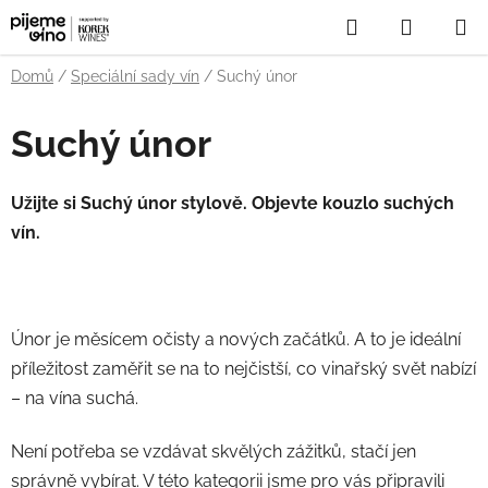
Přejít
Hledat
NÁKUP
na
obsah
KOŠÍK
Domů
/
Speciální sady vín
/
Suchý únor
Suchý únor
Užijte si Suchý únor stylově. Objevte kouzlo suchých
vín.
Únor je měsícem očisty a nových začátků. A to je ideální
příležitost zaměřit se na to nejčistší, co vinařský svět nabízí
– na vína suchá.
Není potřeba se vzdávat skvělých zážitků, stačí jen
správně vybírat. V této kategorii jsme pro vás připravili