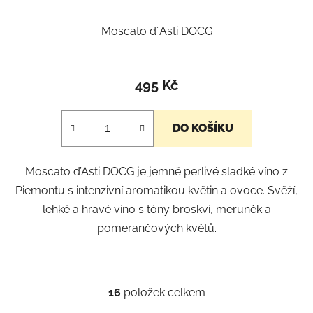
Moscato d´Asti DOCG
Průměrné
hodnocení
495 Kč
produktu
je
DO KOŠÍKU
5,0
z
Moscato d’Asti DOCG je jemně perlivé sladké víno z
5
Piemontu s intenzivní aromatikou květin a ovoce. Svěží,
hvězdiček.
lehké a hravé víno s tóny broskví, meruněk a
pomerančových květů.
16
položek celkem
O