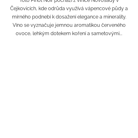
Toto Pinot Noir pochází z vinice Novosády v
Čejkovicích, kde odrůda využívá vápencové půdy a
mírného podnebí k dosažení elegance a minerality.
Víno se vyznačuje jemnou aromatikou červeného
ovoce, lehkým dotekem koření a sametovými...