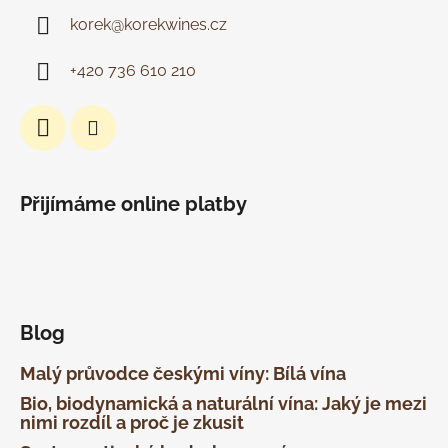
korek
@
korekwines.cz
+420 736 610 210
Přijímáme online platby
Blog
Malý průvodce českými víny: Bílá vína
Bio, biodynamická a naturální vína: Jaký je mezi
nimi rozdíl a proč je zkusit