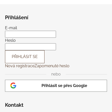
v
l
Z
á
á
d
Přihlášení
p
a
a
c
E-mail
t
í
í
p
Heslo
r
v
k
PŘIHLÁSIT SE
y
Nová registrace
Zapomenuté heslo
v
ý
nebo
p
i
Přihlásit se přes Google
s
u
Kontakt