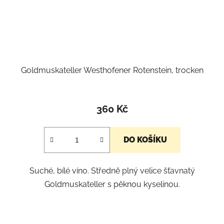
Goldmuskateller Westhofener Rotenstein, trocken
Průměrné
hodnocení
360 Kč
produktu
je
DO KOŠÍKU
5,0
z
Suché, bílé víno. Středně plný velice šťavnatý
5
Goldmuskateller s pěknou kyselinou.
hvězdiček.