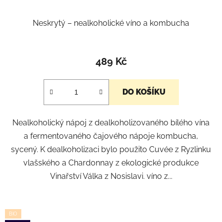
ů
Neskrytý – nealkoholické víno a kombucha
489 Kč
DO KOŠÍKU
Nealkoholický nápoj z dealkoholizovaného bílého vína
a fermentovaného čajového nápoje kombucha,
sycený. K dealkoholizaci bylo použito Cuvée z Ryzlinku
vlašského a Chardonnay z ekologické produkce
Vinařství Válka z Nosislavi. víno z...
BIO