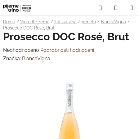
Přejít
Hledat
NÁKUP
na
obsah
KOŠÍK
Domů
/
Vína dle země
/
Italská vína
/
Veneto
/
BiancaVigna
/
Prosecco DOC Rosé, Brut
Prosecco DOC Rosé, Brut
Průměrné
Neohodnoceno
Podrobnosti hodnocení
hodnocení
Značka:
BiancaVigna
produktu
je
0,0
z
5
hvězdiček.