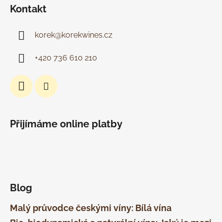
Kontakt
korek
@
korekwines.cz
+420 736 610 210
Přijímáme online platby
Blog
Malý průvodce českými víny: Bílá vína