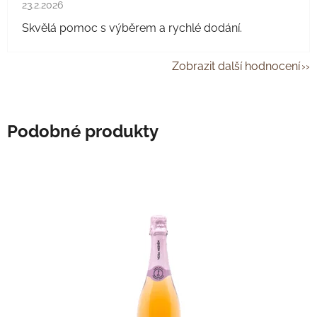
Hodnocení obchodu je 5 z 5 hvězdiček.
23.2.2026
Skvělá pomoc s výběrem a rychlé dodání.
Zobrazit další hodnocení
Podobné produkty