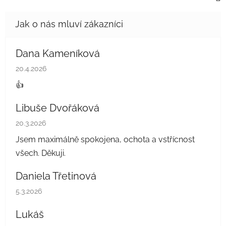
Dana Kameníková
Hodnocení obchodu je 5 z 5 hvězdiček.
20.4.2026
👍
Libuše Dvořáková
Hodnocení obchodu je 5 z 5 hvězdiček.
20.3.2026
Jsem maximálně spokojena, ochota a vstřícnost
všech. Děkuji.
Daniela Třetinová
Hodnocení obchodu je 5 z 5 hvězdiček.
5.3.2026
Lukáš