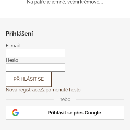
Na patře je jemné, velmi krémové,...
Z
á
Přihlášení
p
a
E-mail
t
í
Heslo
PŘIHLÁSIT SE
Nová registrace
Zapomenuté heslo
nebo
Přihlásit se přes Google