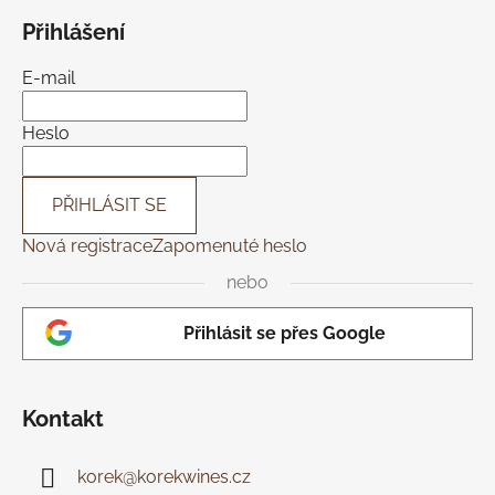
á
Přihlášení
p
a
E-mail
t
í
Heslo
PŘIHLÁSIT SE
Nová registrace
Zapomenuté heslo
nebo
Přihlásit se přes Google
Kontakt
korek
@
korekwines.cz