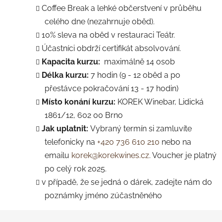
Coffee Break a lehké občerstvení v průběhu
celého dne (nezahrnuje oběd).
10% sleva na oběd v restauraci
Teátr
.
Účastníci obdrží certifikát absolvování.
Kapacita kurzu:
maximálně 14 osob
Délka kurzu:
7 hodin (9 - 12 oběd a po
přestávce pokračování 13 - 17 hodin)
Místo konání kurzu:
KOREK Winebar, Lidická
1861/12, 602 00 Brno
Jak uplatnit:
Vybraný termín si zamluvíte
telefonicky na
+420 736 610 210
nebo na
emailu
korek@korekwines.cz
. Voucher je platný
po celý rok 2025.
v případě, že se jedná o dárek, zadejte nám do
poznámky jméno zúčastněného
Z