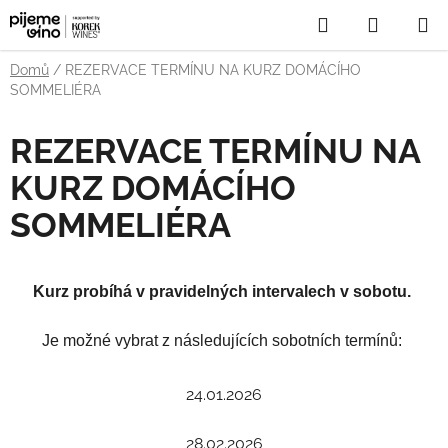
Přejít
Hledat
NÁKUP
na
obsah
KOŠÍK
Domů
/
REZERVACE TERMÍNU NA KURZ DOMÁCÍHO
SOMMELIÉRA
REZERVACE TERMÍNU NA
KURZ DOMÁCÍHO
SOMMELIÉRA
Kurz probíhá v pravidelných intervalech v sobotu.
Je možné vybrat z následujících sobotních termínů:
24.01.2026
28.02.2026