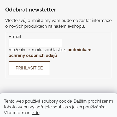
Odebírat newsletter
Vložte svůj e-mail a my vám budeme zasílat informace
o nových produktech na našem e-shopu.
E-mail
Vložením e-mailu souhlasíte s
podmínkami
ochrany osobních údajů
PŘIHLÁSIT SE
Tento web používá soubory cookie. Dalším procházením
Con Gusto
Con Gusto Catering
KOREK Wines
Piazza
tohoto webu vyjadřujete souhlas s jejich používáním..
Monte Bú
Pivnice U Čápa
Pivnice U Kohoutů
Více informací
zde
.