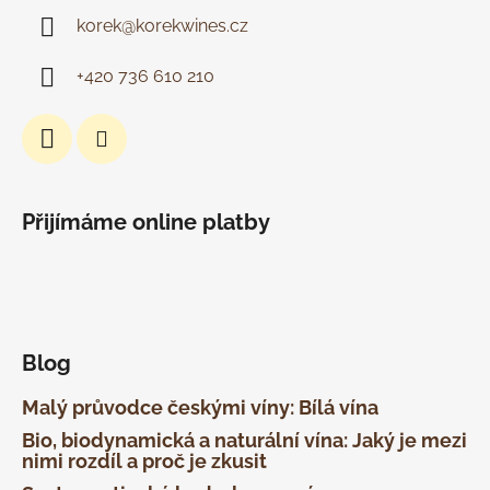
korek
@
korekwines.cz
+420 736 610 210
Přijímáme online platby
Blog
Malý průvodce českými víny: Bílá vína
Bio, biodynamická a naturální vína: Jaký je mezi
nimi rozdíl a proč je zkusit