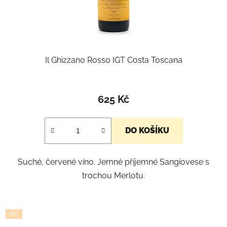
Il Ghizzano Rosso IGT Costa Toscana
Průměrné
hodnocení
625 Kč
produktu
je
DO KOŠÍKU
5,0
z
Suché, červené víno. Jemné příjemné Sangiovese s
5
trochou Merlotu.
hvězdiček.
BIO