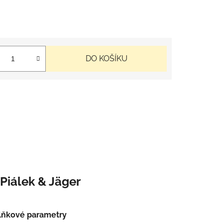
DO KOŠÍKU
Piálek & Jäger
lňkové parametry