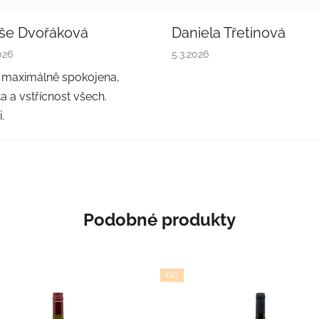
še Dvořáková
Daniela Třetinová
cení obchodu je 5 z 5 hvězdiček.
Hodnocení obchodu je 5 z 5
026
5.3.2026
 maximálně spokojena,
a a vstřícnost všech.
.
Podobné produkty
BIO