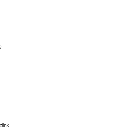
ý
zlink