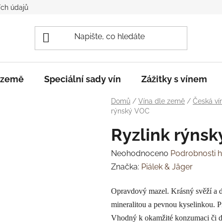
ch údajů
e země
Speciální sady vín
Zážitky s vínem
Domů
/
Vína dle země
/
Česká ví
rýnský VOC
Ryzlink rýns
Průměrné
Neohodnoceno
Podrobnosti 
hodnocení
Značka:
Piálek & Jäger
produktu
Opravdový mazel. Krásný svěží a 
je
mineralitou a pevnou kyselinkou. P
0,0
Vhodný k okamžité konzumaci či dlo
z