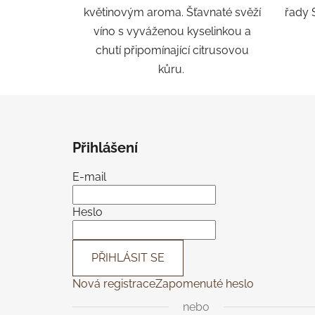
květinovým aroma. Šťavnaté svěží
řady 
víno s vyváženou kyselinkou a
chutí připomínající citrusovou
kůru.
Z
á
Přihlášení
p
a
E-mail
t
í
Heslo
PŘIHLÁSIT SE
Nová registrace
Zapomenuté heslo
nebo