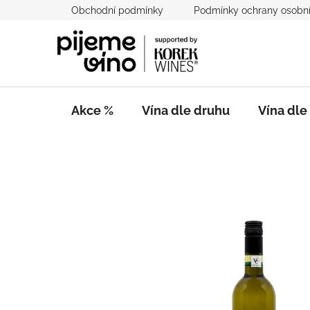
Přejít
Obchodní podmínky
Podmínky ochrany osobní
na
obsah
Akce %
Vína dle druhu
Vína dl