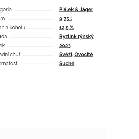
gorie
Piálek & Jäger
em
0,75 l
h alkoholu
12,5 %
ůda
Ryzlink rýnský
ík
2023
adní chuť
Svěží
,
Ovocité
rnatost
Suché