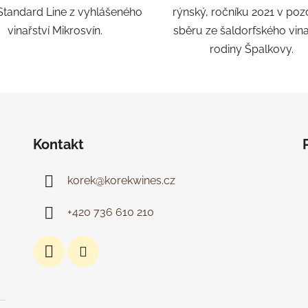
Standard Line z vyhlášeného
rýnský, ročníku 2021 v po
vinařství Mikrosvín.
sběru ze šaldorfského vina
rodiny Špalkovy.
Kontakt
korek
@
korekwines.cz
+420 736 610 210