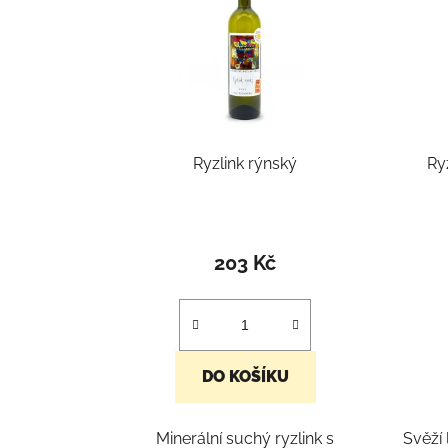
Ryzlink rýnský
Ry
203 Kč
DO KOŠÍKU
Minerální suchý ryzlink s
Svěží 