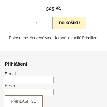
hodnocení
505 Kč
produktu
je
DO KOŠÍKU
5,0
z
Polosuché, červené víno. Jemné, ovocité Primitivo.
5
hvězdiček.
Z
á
Přihlášení
p
a
E-mail
t
í
Heslo
PŘIHLÁSIT SE