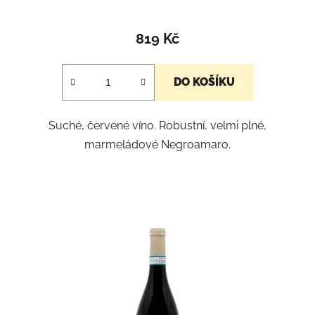
Průměrné
hodnocení
819 Kč
produktu
je
DO KOŠÍKU
5,0
z
Suché, červené víno. Robustní, velmi plné,
5
marmeládové Negroamaro.
hvězdiček.