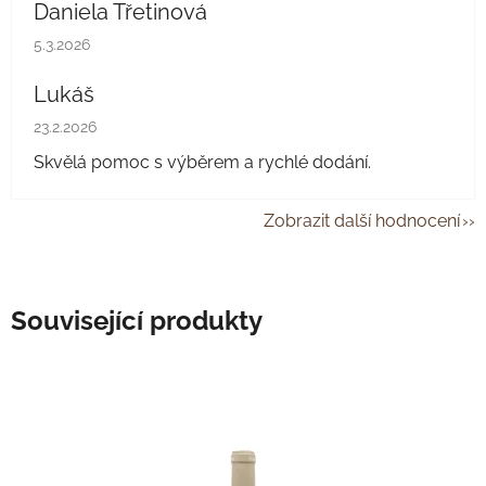
Daniela Třetinová
Hodnocení obchodu je 5 z 5 hvězdiček.
5.3.2026
Lukáš
Hodnocení obchodu je 5 z 5 hvězdiček.
23.2.2026
Skvělá pomoc s výběrem a rychlé dodání.
Zobrazit další hodnocení
Související produkty