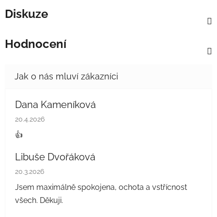
Diskuze
Hodnocení
Dana Kameníková
Hodnocení obchodu je 5 z 5 hvězdiček.
20.4.2026
👍
Libuše Dvořáková
Hodnocení obchodu je 5 z 5 hvězdiček.
20.3.2026
Jsem maximálně spokojena, ochota a vstřícnost
všech. Děkuji.