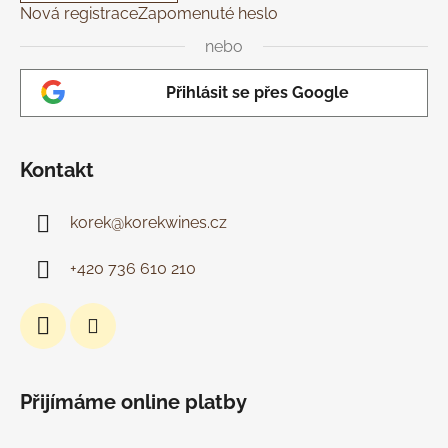
Nová registrace
Zapomenuté heslo
nebo
Přihlásit se přes Google
Kontakt
korek
@
korekwines.cz
+420 736 610 210
Přijímáme online platby