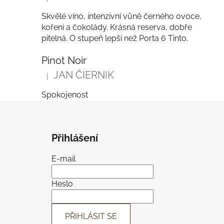
Hodnocení produktu je 5 z 5 hvězdiček.
Skvělé víno, intenzivní vůně černého ovoce,
kořeni a čokolády. Krásná reserva, dobře
pitelná. O stupeň lepší než Porta 6 Tinto.
Pinot Noir
JAN ČIERNIK
|
Hodnocení produktu je 5 z 5 hvězdiček.
Spokojenost
Z
á
Přihlášení
p
a
E-mail
t
í
Heslo
PŘIHLÁSIT SE