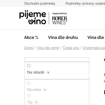
Přejít
Obchodní podmínky
Podmínky ochrany osobní
na
obsah
Akce %
Vína dle druhu
Vína dl
Domů
/
Vína dle země
/
Česká vína
/
Znojemská po
P
o
s
Na skladě
t
1
r
a
Novinka
0
n
n
Tip
í
0