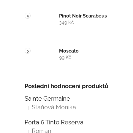
Pinot Noir Scarabeus
349 Kč
Moscato
99 Kč
Poslední hodnocení produktů
Sainte Germaine
Staňová Monika
|
Hodnocení produktu je 5 z 5 hvězdiček.
Porta 6 Tinto Reserva
Roman
|