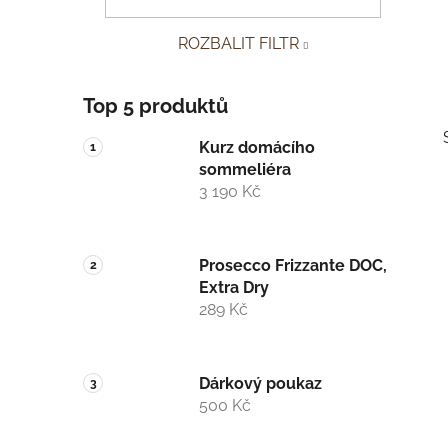
p
ROZBALIT FILTR
a
n
e
Top 5 produktů
l
Kurz domácího
sommeliéra
3 190 Kč
Prosecco Frizzante DOC,
i
Extra Dry
289 Kč
Dárkový poukaz
500 Kč