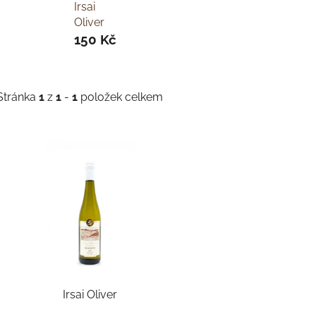
Irsai
Oliver
150 Kč
Stránka
1
z
1
-
1
položek celkem
V
ý
p
s
p
r
o
d
Irsai Oliver
u