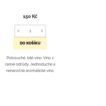
k
t
ů
150 Kč
DO KOŠÍKU
Polosuché, bílé víno. Víno z
ranné odrůdy. Jednoduché a
nenáročné aromatické víno.
O
v
l
á