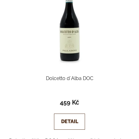
Dolcetto d´Alba DOC
Průměrné
hodnocení
459 Kč
produktu
je
DETAIL
5,0
z