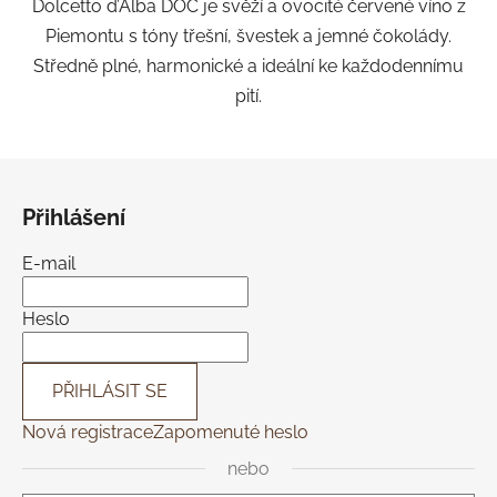
Dolcetto d’Alba DOC je svěží a ovocité červené víno z
5
Piemontu s tóny třešní, švestek a jemné čokolády.
hvězdiček.
Středně plné, harmonické a ideální ke každodennímu
pití.
Z
á
Přihlášení
p
a
E-mail
t
í
Heslo
PŘIHLÁSIT SE
Nová registrace
Zapomenuté heslo
nebo