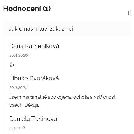
Hodnocení (1)
Dana Kameníková
Hodnocení obchodu je 5 z 5 hvězdiček.
20.4.2026
👍
Libuše Dvořáková
Hodnocení obchodu je 5 z 5 hvězdiček.
20.3.2026
Jsem maximálně spokojena, ochota a vstřícnost
všech. Děkuji.
Daniela Třetinová
Hodnocení obchodu je 5 z 5 hvězdiček.
5.3.2026