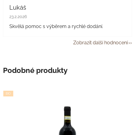
Lukáš
Hodnocení obchodu je 5 z 5 hvězdiček.
23.2.2026
Skvělá pomoc s výběrem a rychlé dodání.
Zobrazit další hodnocení
Podobné produkty
BIO