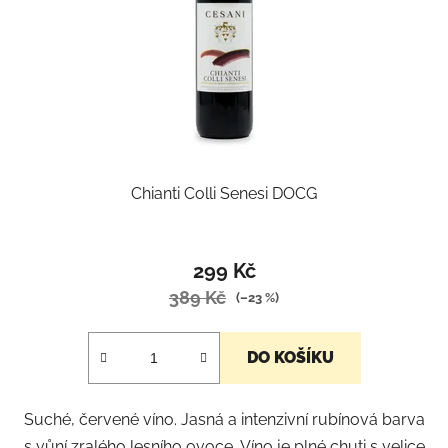
Chianti Colli Senesi DOCG
Průměrné
hodnocení
299 Kč
produktu
389 Kč
(–23 %)
je
5,0
DO KOŠÍKU
z
5
Suché, červené víno. Jasná a intenzivní rubínová barva
hvězdiček.
s vůní zralého lesního ovoce. Víno je plné chuti s velice