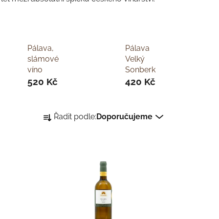
Pálava,
Pálava
slámové
Velký
víno
Sonberk
520 Kč
420 Kč
Ř
Řadit podle:
Doporučujeme
a
z
e
n
í
p
r
o