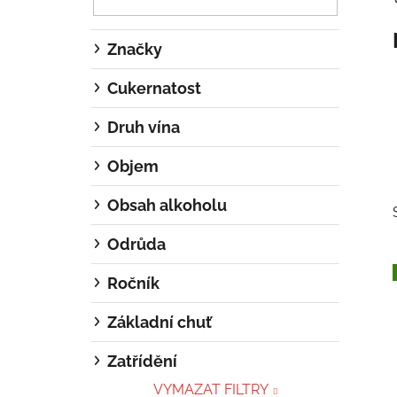
p
a
Značky
n
e
Cukernatost
l
Druh vína
Objem
Obsah alkoholu
Odrůda
Ročník
Základní chuť
i
Zatřídění
VYMAZAT FILTRY