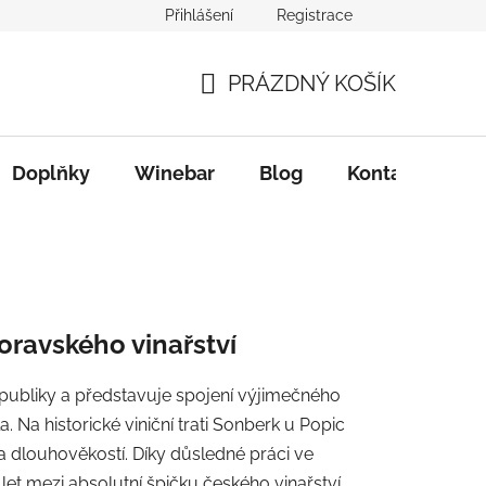
Přihlášení
Registrace
PRÁZDNÝ KOŠÍK
NÁKUPNÍ
KOŠÍK
Doplňky
Winebar
Blog
Kontakty
oravského vinařství
republiky a představuje spojení výjimečného
. Na historické viniční trati Sonberk u Popic
u a dlouhověkostí. Díky důsledné práci ve
u let mezi absolutní špičku českého vinařství.