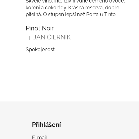
Skvělé víno, intenzivní vůně černého ovoce,
kořeni a čokolády. Krásná reserva, dobře
pitelná. O stupeň lepší než Porta 6 Tinto.
Pinot Noir
JAN ČIERNIK
|
Hodnocení produktu je 5 z 5 hvězdiček.
Spokojenost
Z
á
Přihlášení
p
a
E-mail