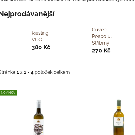
Nejprodávanější
Cuvée
Riesling
Pospolu,
VOC
Stříbrný
380 Kč
270 Kč
Stránka
1
z
1
-
4
položek celkem
V
NOVINKA
ý
p
s
p