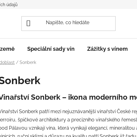
ch údajů
e země
Speciální sady vín
Zážitky s vínem
doblast
/
Sonberk
Sonberk
Vinařství Sonberk – ikona moderního m
Vinařství Sonberk patří mezi nejuznávanější vinařství České 
terroiru, špičkové architektury a precizního vinařského řemesla
pod Pálavou vznikají vína, která vynikají elegancí, mineralito
vinicích, ruční sklizni a důrazu na kvalitu patří Sonberk již řad