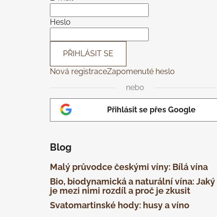
t
í
Heslo
PŘIHLÁSIT SE
Nová registrace
Zapomenuté heslo
nebo
Přihlásit se přes Google
Blog
Malý průvodce českými víny: Bílá vína
Bio, biodynamická a naturální vína: Jaký
je mezi nimi rozdíl a proč je zkusit
Svatomartinské hody: husy a víno