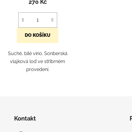
270 Kč
DO KOŠÍKU
Suché, bílé víno. Sonberská
vlajková loď ve stříbrném
provedení.
O
v
l
á
d
Kontakt
a
c