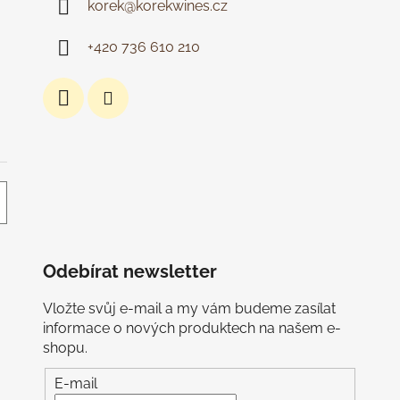
korek
@
korekwines.cz
í
p
r
+420 736 610 210
v
k
y
v
ý
p
i
s
u
Odebírat newsletter
Vložte svůj e-mail a my vám budeme zasílat
informace o nových produktech na našem e-
shopu.
E-mail