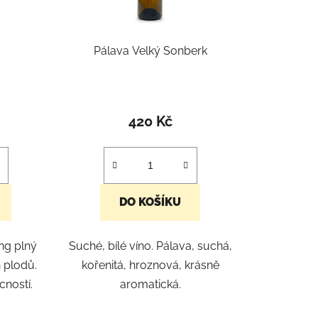
d
u
k
Pálava Velký Sonberk
t
ů
420 Kč
DO KOŠÍKU
ing plný
Suché, bílé víno. Pálava, suchá,
 plodů.
kořenitá, hroznová, krásně
ností.
aromatická.