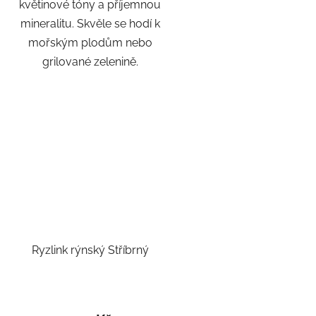
květinové tóny a příjemnou
mineralitu. Skvěle se hodí k
mořským plodům nebo
grilované zelenině.
Ryzlink rýnský Stříbrný