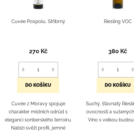
r
o
d
Cuvée Pospolu, Stříbrný
Riesling VOC
u
k
t
ů
270 Kč
380 Kč
DO KOŠÍKU
DO KOŠÍKU
Cuvée z Moravy spojuje
Suchý, šťavnatý Riesl
charakter místních odrůd s
ovocnosti a sušených
elegancí sonberského terroiru.
Víno s velkou budouc
Nabízí svěží profil, jemné