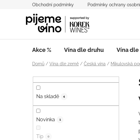
Přejít
Obchodní podmínky
Podmínky ochrany osobní
na
obsah
Akce %
Vína dle druhu
Vína dl
Domů
/
Vína dle země
/
Česká vína
/
Mikulovská po
P
o
s
Na skladě
t
4
r
a
Novinka
1
n
n
Tip
í
0