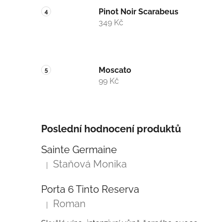
Pinot Noir Scarabeus
349 Kč
Moscato
99 Kč
Poslední hodnocení produktů
Sainte Germaine
Staňová Monika
|
Hodnocení produktu je 5 z 5 hvězdiček.
Porta 6 Tinto Reserva
Roman
|
Hodnocení produktu je 5 z 5 hvězdiček.