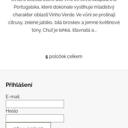
Portugalska, které dokonale vystihuje mladistvý
charakter oblasti Vinho Verde. Ve vůni se prolínají
citrusy, zelené jablko, bílá broskev a jemné květinové
tóny. Chuť je lehká, šťavnatá a...
5
položek celkem
O
v
l
Z
á
á
d
Přihlášení
p
a
a
c
E-mail
t
í
í
p
Heslo
r
v