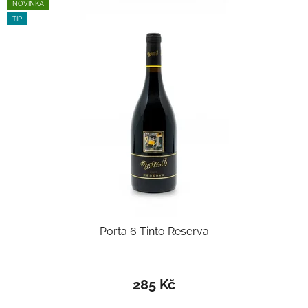
NOVINKA
TIP
Porta 6 Tinto Reserva
Průměrné
hodnocení
285 Kč
produktu