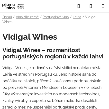
Přejít
Hledat
NÁKUP
na
obsah
KOŠÍK
Domů
/
Vína dle země
/
Portugalská vína
/
Leiria
/
Vidigal
Wines
Vidigal Wines
Vidigal Wines – rozmanitost
portugalských regionů v každé lahvi
Vidigal Wines je rodinné vinařství sídlící nedaleko města
Leiria ve středním Portugalsku. Jeho historie sahá do
počátku 20. století, přičemž současnou podobu získalo
po převzetí Antóniem Mendesem Lopesem v 90. letech.
Díky významným investicím do moderních technologií,
kvality výroby a exportu se během několika desetiletí
zařadilo mezi nejúspěšnější portugalské producenty,