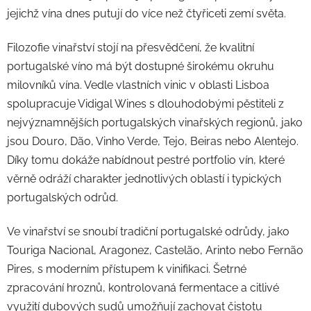
jejichž vína dnes putují do více než čtyřiceti zemí světa.
Filozofie vinařství stojí na přesvědčení, že kvalitní
portugalské víno má být dostupné širokému okruhu
milovníků vína. Vedle vlastních vinic v oblasti Lisboa
spolupracuje Vidigal Wines s dlouhodobými pěstiteli z
nejvýznamnějších portugalských vinařských regionů, jako
jsou Douro, Dão, Vinho Verde, Tejo, Beiras nebo Alentejo.
Díky tomu dokáže nabídnout pestré portfolio vín, které
věrně odráží charakter jednotlivých oblastí i typických
portugalských odrůd.
Ve vinařství se snoubí tradiční portugalské odrůdy, jako
Touriga Nacional, Aragonez, Castelão, Arinto nebo Fernão
Pires, s moderním přístupem k vinifikaci. Šetrné
zpracování hroznů, kontrolovaná fermentace a citlivé
využití dubových sudů umožňují zachovat čistotu