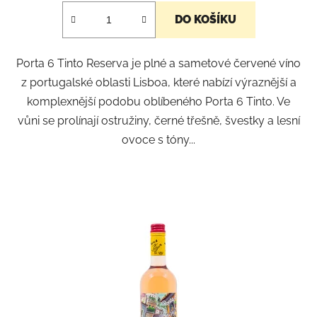
je
DO KOŠÍKU
5,0
z
Porta 6 Tinto Reserva je plné a sametové červené víno
5
z portugalské oblasti Lisboa, které nabízí výraznější a
hvězdiček.
komplexnější podobu oblíbeného Porta 6 Tinto. Ve
vůni se prolínají ostružiny, černé třešně, švestky a lesní
ovoce s tóny...