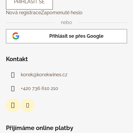
k
PŘIHLÁSIT SE
y
Nová registrace
Zapomenuté heslo
v
ý
nebo
p
i
Přihlásit se přes Google
s
u
Kontakt
korek
@
korekwines.cz
+420 736 610 210
Přijímáme online platby