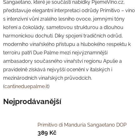
Sangaetano, které je součástí nabídky PijemeVíno.cz,
představuje elegantní interpretaci odrůdy Primitivo – víno
s intenzivní vůní zralého lesního ovoce, jemnými tóny
koření a čokolády, sametovou strukturou a dlouhou
harmonickou dochutí. Díky spojení tradičních odrůd,
moderního vinařského přístupu a hlubokého respektu k
terroiru patří Due Palme mezi nejvýznamnější
ambasadory současného vinařství regionu Apulie a
pravidelně získává nejvyšší ocenění v italských i
mezinárodních vinařských průvodcích.
(
cantineduepalme.it
)
Nejprodávanější
Primitivo di Manduria Sangaetano DOP
389 Kč