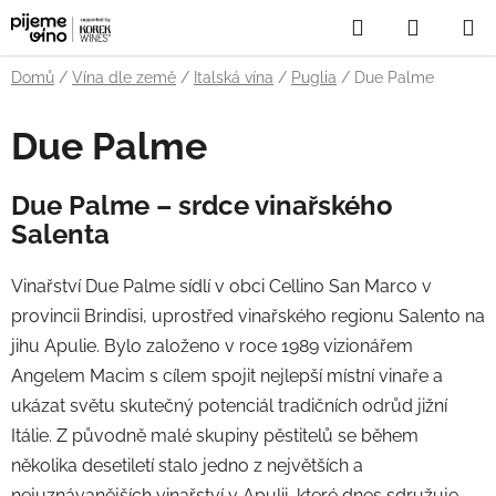
Přejít
Hledat
NÁKUP
na
obsah
KOŠÍK
Domů
/
Vína dle země
/
Italská vína
/
Puglia
/
Due Palme
Due Palme
Due Palme – srdce vinařského
Salenta
Vinařství Due Palme sídlí v obci Cellino San Marco v
provincii Brindisi, uprostřed vinařského regionu Salento na
jihu Apulie. Bylo založeno v roce 1989 vizionářem
Angelem Macim s cílem spojit nejlepší místní vinaře a
ukázat světu skutečný potenciál tradičních odrůd jižní
Itálie. Z původně malé skupiny pěstitelů se během
několika desetiletí stalo jedno z největších a
nejuznávanějších vinařství v Apulii, které dnes sdružuje