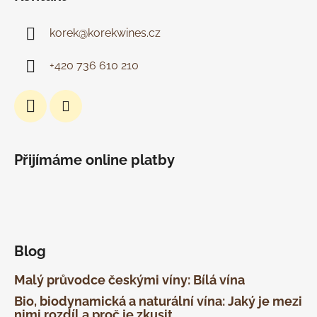
korek
@
korekwines.cz
+420 736 610 210
Přijímáme online platby
Blog
Malý průvodce českými víny: Bílá vína
Bio, biodynamická a naturální vína: Jaký je mezi
nimi rozdíl a proč je zkusit