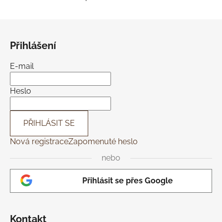
O
v
l
Z
á
á
d
Přihlášení
p
a
a
c
E-mail
t
í
í
p
Heslo
r
v
k
PŘIHLÁSIT SE
y
Nová registrace
Zapomenuté heslo
v
ý
nebo
p
i
Přihlásit se přes Google
s
u
Kontakt