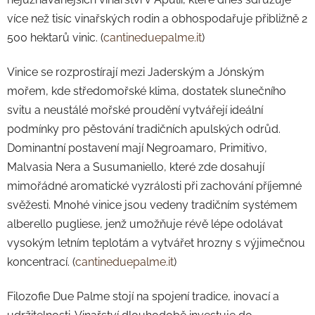
více než tisíc vinařských rodin a obhospodařuje přibližně 2
500 hektarů vinic. (
cantineduepalme.it
)
Vinice se rozprostírají mezi Jaderským a Jónským
mořem, kde středomořské klima, dostatek slunečního
svitu a neustálé mořské proudění vytvářejí ideální
podmínky pro pěstování tradičních apulských odrůd.
Dominantní postavení mají Negroamaro, Primitivo,
Malvasia Nera a Susumaniello, které zde dosahují
mimořádné aromatické vyzrálosti při zachování příjemné
svěžesti. Mnohé vinice jsou vedeny tradičním systémem
alberello pugliese, jenž umožňuje révě lépe odolávat
vysokým letním teplotám a vytvářet hrozny s výjimečnou
koncentrací. (
cantineduepalme.it
)
Filozofie Due Palme stojí na spojení tradice, inovací a