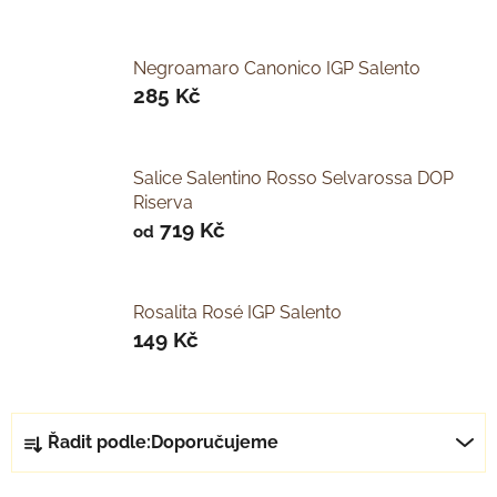
Negroamaro Canonico IGP Salento
285 Kč
Salice Salentino Rosso Selvarossa DOP
Riserva
719 Kč
od
Rosalita Rosé IGP Salento
149 Kč
Ř
Řadit podle:
Doporučujeme
a
z