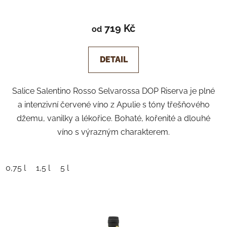
719 Kč
od
DETAIL
Salice Salentino Rosso Selvarossa DOP Riserva je plné
a intenzivní červené víno z Apulie s tóny třešňového
džemu, vanilky a lékořice. Bohaté, kořenité a dlouhé
víno s výrazným charakterem.
0,75 l
1,5 l
5 l