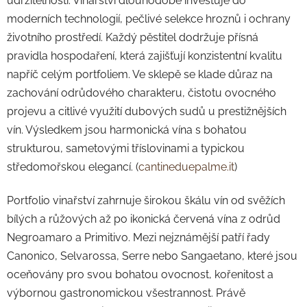
udržitelnosti. Vinařství dlouhodobě investuje do
moderních technologií, pečlivé selekce hroznů i ochrany
životního prostředí. Každý pěstitel dodržuje přísná
pravidla hospodaření, která zajišťují konzistentní kvalitu
napříč celým portfoliem. Ve sklepě se klade důraz na
zachování odrůdového charakteru, čistotu ovocného
projevu a citlivé využití dubových sudů u prestižnějších
vín. Výsledkem jsou harmonická vína s bohatou
strukturou, sametovými tříslovinami a typickou
středomořskou elegancí. (
cantineduepalme.it
)
Portfolio vinařství zahrnuje širokou škálu vín od svěžích
bílých a růžových až po ikonická červená vína z odrůd
Negroamaro a Primitivo. Mezi nejznámější patří řady
Canonico, Selvarossa, Serre nebo Sangaetano, které jsou
oceňovány pro svou bohatou ovocnost, kořenitost a
výbornou gastronomickou všestrannost. Právě