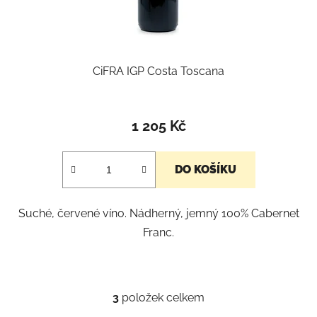
CiFRA IGP Costa Toscana
Průměrné
hodnocení
1 205 Kč
produktu
je
DO KOŠÍKU
5,0
z
Suché, červené víno. Nádherný, jemný 100% Cabernet
5
Franc.
hvězdiček.
3
položek celkem
O