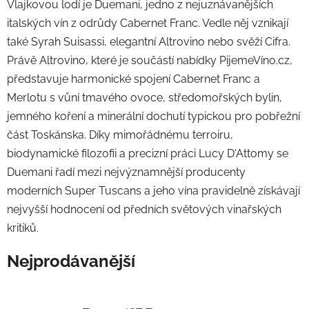
Vlajkovou lodí je Duemani, jedno z nejuznávanějších
italských vín z odrůdy Cabernet Franc. Vedle něj vznikají
také Syrah Suisassi, elegantní Altrovino nebo svěží Cifra.
Právě Altrovino, které je součástí nabídky PijemeVíno.cz,
představuje harmonické spojení Cabernet Franc a
Merlotu s vůní tmavého ovoce, středomořských bylin,
jemného koření a minerální dochutí typickou pro pobřežní
část Toskánska. Díky mimořádnému terroiru,
biodynamické filozofii a precizní práci Lucy D'Attomy se
Duemani řadí mezi nejvýznamnější producenty
moderních Super Tuscans a jeho vína pravidelně získávají
nejvyšší hodnocení od předních světových vinařských
kritiků.
Nejprodávanější