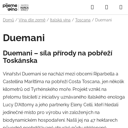
Přejít
Hledat
NÁKUP
na
obsah
KOŠÍK
Domů
/
Vína dle země
/
Italská vína
/
Toscana
/
Duemani
Duemani
Duemani – síla přírody na pobřeží
Toskánska
Vinařství Duemani se nachází mezi obcemi Riparbella a
Castellina Marittima na pobřeží Costa Toscana, jen několik
kilometrů od Tyrhénského moře. Projekt vznikl na
přelomu tisíciletí z iniciativy uznávaného italského enologa
Lucy D'Attomy a jeho partnerky Eleny Celli, kteří hledali
jedinečné místo pro výrobu vín založených na
biodynamickém hospodaření. Našli jej na 47 hektarech
původně neobdělávané etruské půdy obklopené