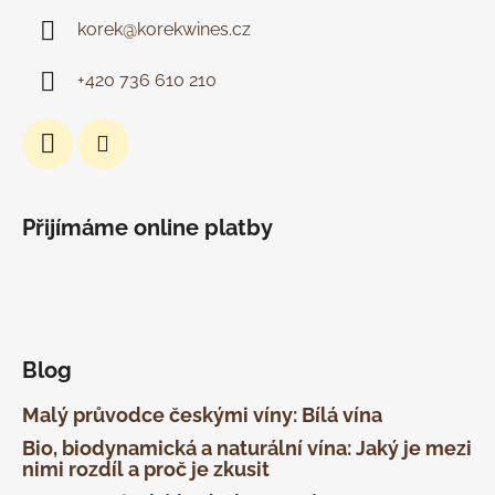
korek
@
korekwines.cz
+420 736 610 210
Přijímáme online platby
Blog
Malý průvodce českými víny: Bílá vína
Bio, biodynamická a naturální vína: Jaký je mezi
nimi rozdíl a proč je zkusit