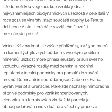
středomořskou vegetací, kde vznikla jedna z
nejvýznamnějších biodynamických usedlostí v celé Itálii. V
roce 2023 se vinařství stalo součástí skupiny Le Tenute
del Leone Alato, která dále rozvíjí jeho filozofii i
mezinárodní prestiž.
Vinice leží v nadmořské výšce přibližně 250 až 300 metrů
na kamenitých jílovitých půdách s vysokým podílem
minerálů. Blízkost moře přináší neustálý přísun svěžího
vzduchu, výrazné rozdíly mezi denními a nočními
teplotami a ideální podmínky pro pomalé dozrávání
hroznů. Dominantními odrůdami jsou Cabernet Franc,
Syrah, Merlot a Grenache, které zde nacházejí mimořádně
příznivé podmínky pro vznik koncentrovaných,
elegantních a terroirových vín. Každá parcela je
obhospodařována individuálně a všechny práce ve