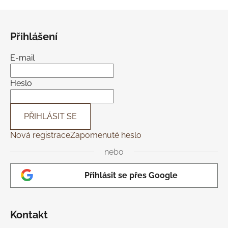
v
l
Z
á
á
d
Přihlášení
p
a
a
c
E-mail
t
í
í
p
Heslo
r
v
k
PŘIHLÁSIT SE
y
Nová registrace
Zapomenuté heslo
v
ý
nebo
p
i
Přihlásit se přes Google
s
u
Kontakt