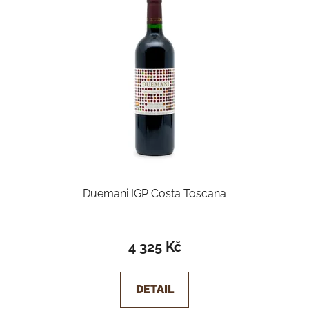
Duemani IGP Costa Toscana
Průměrné
hodnocení
4 325 Kč
produktu
je
DETAIL
5,0