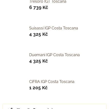
Tresoro IGT Toscana
6 739 Kč
Suisassi IGP Costa Toscana
4 325 Kč
Duemani IGP Costa Toscana
4 325 Kč
CiFRA IGP Costa Toscana
1 205 Kč
Ř