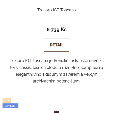
ů
Tresoro IGT Toscana
6 739 Kč
DETAIL
Tresoro IGT Toscana je ikonické toskánské cuvée s
tóny cassis, lesních plodů a růží. Plné, komplexní a
elegantní víno s dlouhým závěrem a velkým
archivačním potenciálem.
BIO
DEMETER