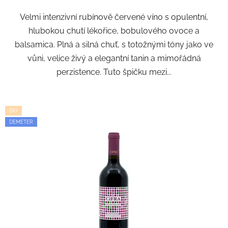
z
Velmi intenzivní rubínově červené víno s opulentní,
5
hlubokou chutí lékořice, bobulového ovoce a
hvězdiček.
balsamica. Plná a silná chuť, s totožnými tóny jako ve
vůni, velice živý a elegantní tanin a mimořádná
perzistence. Tuto špičku mezi...
BIO
DEMETER