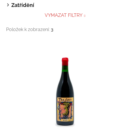
Zatřídění
VYMAZAT FILTRY
Položek k zobrazení:
3
V
ý
p
i
s
p
r
o
d
u
k
t