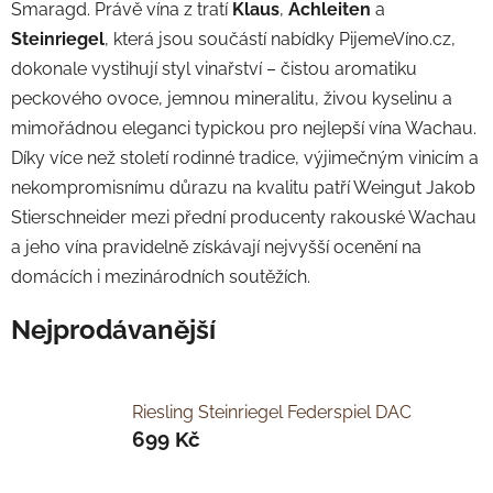
Smaragd. Právě vína z tratí
Klaus
,
Achleiten
a
Steinriegel
, která jsou součástí nabídky PijemeVíno.cz,
dokonale vystihují styl vinařství – čistou aromatiku
peckového ovoce, jemnou mineralitu, živou kyselinu a
mimořádnou eleganci typickou pro nejlepší vína Wachau.
Díky více než století rodinné tradice, výjimečným vinicím a
nekompromisnímu důrazu na kvalitu patří Weingut Jakob
Stierschneider mezi přední producenty rakouské Wachau
a jeho vína pravidelně získávají nejvyšší ocenění na
domácích i mezinárodních soutěžích.
Nejprodávanější
Riesling Steinriegel Federspiel DAC
699 Kč