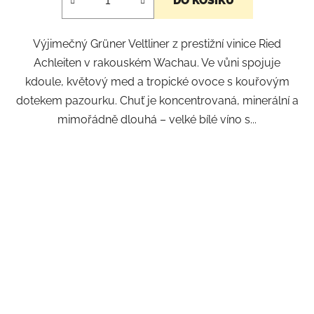
DO KOŠÍKU
Výjimečný Grüner Veltliner z prestižní vinice Ried
Achleiten v rakouském Wachau. Ve vůni spojuje
kdoule, květový med a tropické ovoce s kouřovým
dotekem pazourku. Chuť je koncentrovaná, minerální a
mimořádně dlouhá – velké bílé víno s...