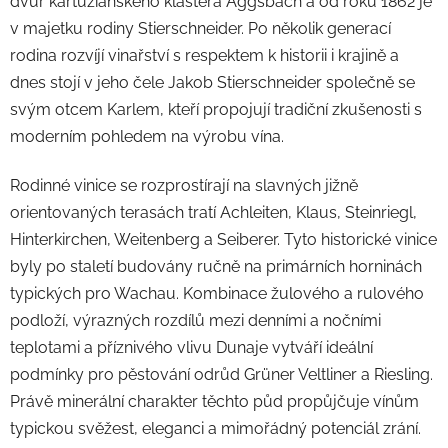
dvůr kartuziánského kláštera Aggsbach a od roku 1862 je
v majetku rodiny Stierschneider. Po několik generací
rodina rozvíjí vinařství s respektem k historii i krajině a
dnes stojí v jeho čele Jakob Stierschneider společně se
svým otcem Karlem, kteří propojují tradiční zkušenosti s
moderním pohledem na výrobu vína.
Rodinné vinice se rozprostírají na slavných jižně
orientovaných terasách tratí Achleiten, Klaus, Steinriegl,
Hinterkirchen, Weitenberg a Seiberer. Tyto historické vinice
byly po staletí budovány ručně na primárních horninách
typických pro Wachau. Kombinace žulového a rulového
podloží, výrazných rozdílů mezi denními a nočními
teplotami a příznivého vlivu Dunaje vytváří ideální
podmínky pro pěstování odrůd Grüner Veltliner a Riesling.
Právě minerální charakter těchto půd propůjčuje vínům
typickou svěžest, eleganci a mimořádný potenciál zrání.