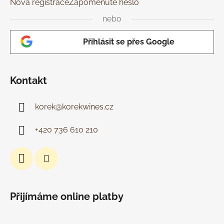
Nová registrace
Zapomenuté heslo
nebo
Přihlásit se přes Google
Kontakt
korek
@
korekwines.cz
+420 736 610 210
Přijímáme online platby