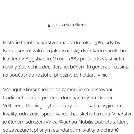
5
položek celkem
O
v
l
Historie tohoto vinařství sahá až do roku 1380, kdy byl
á
Kartäuserhof založen jako vinařský dvůr kartuziánského
d
kláštera v Aggsbachu. V roce 1862 přešel do vlastnictví
a
c
rodiny Stierschneider, která jej během tří generací rozšířila
í
na současnou rozlohu přibližně 10 hektarů vinic.​
p
r
Weingut Stierschneider se zaměřuje na pěstování
v
tradičních odrůd, přičemž dominantní jsou Grüner
k
Veltliner a Riesling. Tyto odrůdy zde dosahují výjimečné
y
v
kvality, odrážející specifika wachauského terroiru. Vinařství
ý
je členem sdružení Vinea Wachau Nobilis Districtus, které
p
se zavazuje k přísným standardům kvality a ochraně
i