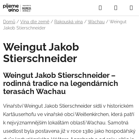
Přejít
Hledat
NÁKUP
na
obsah
KOŠÍK
Domů
/
Vína dle země
/
Rakouská vína
/
Wachau
/
Weingut
Jakob Stierschneider
Weingut Jakob
Stierschneider
Weingut Jakob Stierschneider –
rodinná tradice na legendárních
terasách Wachau
Vinařství Weingut Jakob Stierschneider sídlí v historickém
Kartäuserhofu ve vinařské obci Weißenkirchen, která patří
k nejvýznamnějším lokalitám oblasti Wachau. Samotná
usedlost byla postavena již v roce 1380 jako hospodářský