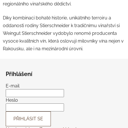
regionálního vinařského dědictví.​
s
u
Díky kombinaci bohaté historie, unikátního terroiru a
oddanosti rodiny Stierschneider k tradičnímu vinařství si
Weingut Stierschneider vydobylo renomé producenta
vysoce kvalitních vín, která oslovují milovníky vína nejen v
Rakousku, ale i na mezinárodní úrovni.
Z
á
Přihlášení
p
a
E-mail
t
í
Heslo
PŘIHLÁSIT SE