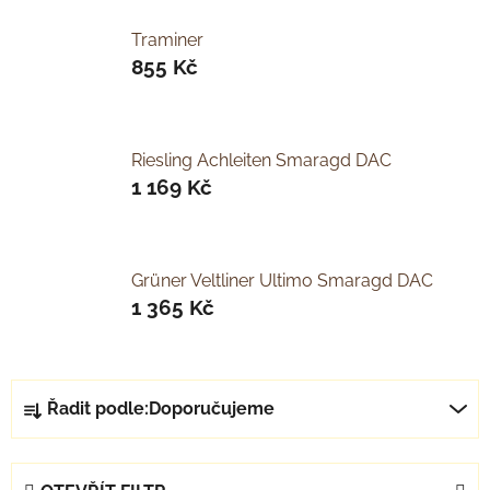
Traminer
855 Kč
Riesling Achleiten Smaragd DAC
1 169 Kč
Grüner Veltliner Ultimo Smaragd DAC
1 365 Kč
Ř
Řadit podle:
Doporučujeme
a
z
e