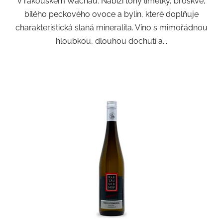
v rakouském Wachau. Nabízí tóny limetky, broskve,
bílého peckového ovoce a bylin, které doplňuje
charakteristická slaná mineralita. Víno s mimořádnou
hloubkou, dlouhou dochutí a...