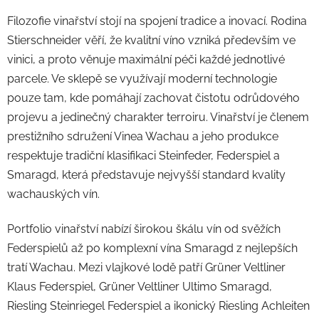
Filozofie vinařství stojí na spojení tradice a inovací. Rodina
Stierschneider věří, že kvalitní víno vzniká především ve
vinici, a proto věnuje maximální péči každé jednotlivé
parcele. Ve sklepě se využívají moderní technologie
pouze tam, kde pomáhají zachovat čistotu odrůdového
projevu a jedinečný charakter terroiru. Vinařství je členem
prestižního sdružení Vinea Wachau a jeho produkce
respektuje tradiční klasifikaci Steinfeder, Federspiel a
Smaragd, která představuje nejvyšší standard kvality
wachauských vín.
Portfolio vinařství nabízí širokou škálu vín od svěžích
Federspielů až po komplexní vína Smaragd z nejlepších
tratí Wachau. Mezi vlajkové lodě patří Grüner Veltliner
Klaus Federspiel, Grüner Veltliner Ultimo Smaragd,
Riesling Steinriegel Federspiel a ikonický Riesling Achleiten