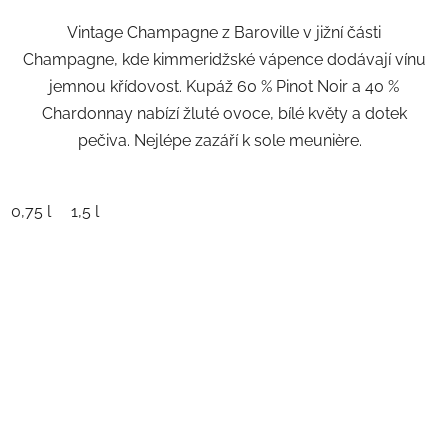
z
Vintage Champagne z Baroville v jižní části
5
Champagne, kde kimmeridžské vápence dodávají vínu
hvězdiček.
jemnou křídovost. Kupáž 60 % Pinot Noir a 40 %
Chardonnay nabízí žluté ovoce, bílé květy a dotek
pečiva. Nejlépe zazáří k sole meunière.
0,75 l
1,5 l