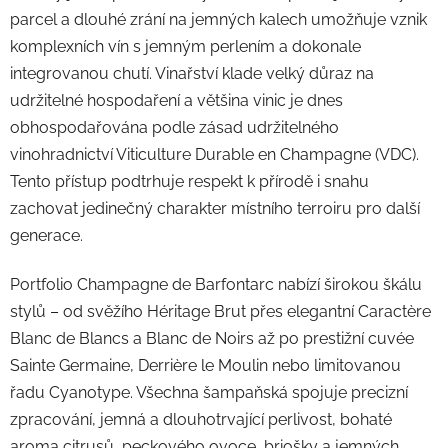
parcel a dlouhé zrání na jemných kalech umožňuje vznik
komplexních vín s jemným perlením a dokonale
integrovanou chutí. Vinařství klade velký důraz na
udržitelné hospodaření a většina vinic je dnes
obhospodařována podle zásad udržitelného
vinohradnictví Viticulture Durable en Champagne (VDC).
Tento přístup podtrhuje respekt k přírodě i snahu
zachovat jedinečný charakter místního terroiru pro další
generace.
Portfolio Champagne de Barfontarc nabízí širokou škálu
stylů – od svěžího Héritage Brut přes elegantní Caractère
Blanc de Blancs a Blanc de Noirs až po prestižní cuvée
Sainte Germaine, Derrière le Moulin nebo limitovanou
řadu Cyanotype. Všechna šampaňská spojuje precizní
zpracování, jemná a dlouhotrvající perlivost, bohaté
aroma citrusů, peckového ovoce, briošky a jemných