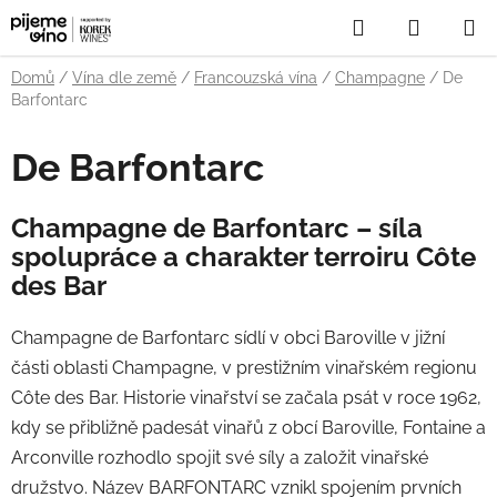
Přejít
Hledat
NÁKUP
na
obsah
KOŠÍK
Domů
/
Vína dle země
/
Francouzská vína
/
Champagne
/
De
Barfontarc
De Barfontarc
Champagne de Barfontarc – síla
spolupráce a charakter terroiru Côte
des Bar
Champagne de Barfontarc sídlí v obci Baroville v jižní
části oblasti Champagne, v prestižním vinařském regionu
Côte des Bar. Historie vinařství se začala psát v roce 1962,
kdy se přibližně padesát vinařů z obcí Baroville, Fontaine a
Arconville rozhodlo spojit své síly a založit vinařské
družstvo. Název BARFONTARC vznikl spojením prvních