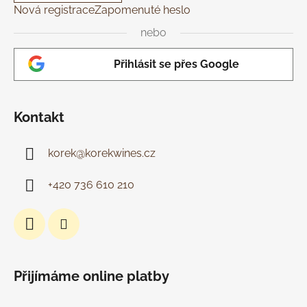
Nová registrace
Zapomenuté heslo
v
ý
nebo
p
i
Přihlásit se přes Google
s
u
Kontakt
korek
@
korekwines.cz
+420 736 610 210
Přijímáme online platby