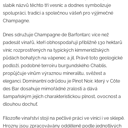
slabik názvů těchto tří vesnic a dodnes symbolizuje
spolupráci, tradici a společnou vášeň pro výjimečné
Champagne.
Dnes sdružuje Champagne de Barfontarc více než
padesát vinařů, kteří obhospodařují přibližně 130 hektarů
vinic rozprostřených na typických kimmeridžských
půdách bohatých na vápenec a jíl. Právě toto geologické
podloží, podobné terroiru burgundského Chablis,
propůjčuje vínům výraznou mineralitu, svěžest a
eleganci. Dominantní odrůdou je Pinot Noir, který v Côte
des Bar dosahuje mimořádné zralosti a dává
šampaňským jejich charakteristickou plnost, ovocnost a
dlouhou dochuť.
Filozofie vinařství stojí na pečlivé práci ve vinici i ve sklepě.
Hrozny jsou zpracovávány odděleně podle jednotlivých