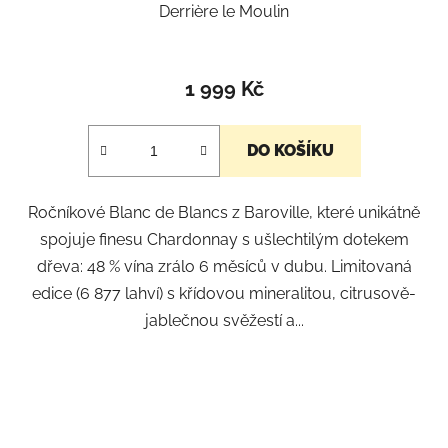
Derrière le Moulin
1 999 Kč
DO KOŠÍKU
Ročníkové Blanc de Blancs z Baroville, které unikátně
spojuje finesu Chardonnay s ušlechtilým dotekem
dřeva: 48 % vína zrálo 6 měsíců v dubu. Limitovaná
edice (6 877 lahví) s křídovou mineralitou, citrusově-
jablečnou svěžestí a...