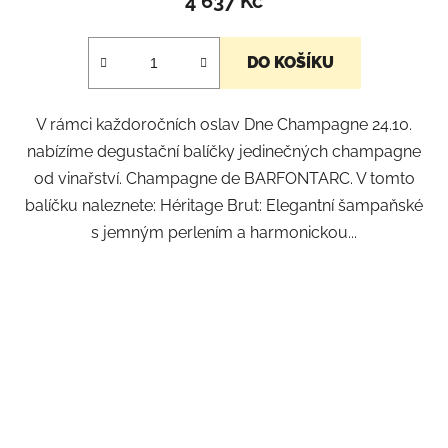
4 637 Kč
DO KOŠÍKU
V rámci každoročních oslav Dne Champagne 24.10.
nabízíme degustační balíčky jedinečných champagne
od vinařství. Champagne de BARFONTARC. V tomto
balíčku naleznete: Héritage Brut: Elegantní šampaňské
s jemným perlením a harmonickou...