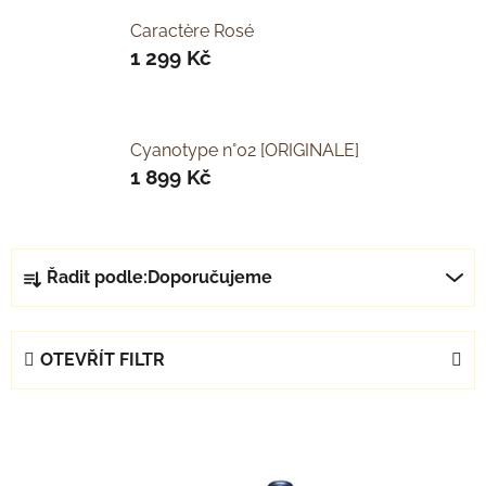
Caractère Rosé
1 299 Kč
Cyanotype n°02 [ORIGINALE]
1 899 Kč
Ř
Řadit podle:
Doporučujeme
a
z
e
OTEVŘÍT FILTR
n
í
V
p
ý
r
p