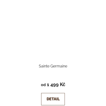
Sainte Germaine
Průměrné
hodnocení
1 499 Kč
od
produktu
je
DETAIL
5,0