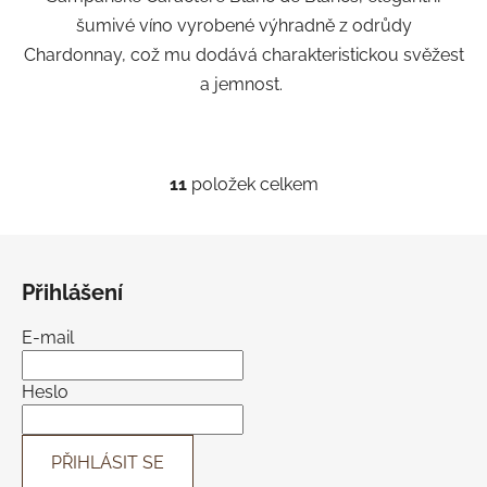
šumivé víno vyrobené výhradně z odrůdy
Chardonnay, což mu dodává charakteristickou svěžest
a jemnost.
11
položek celkem
O
v
l
Z
á
á
d
Přihlášení
p
a
a
c
E-mail
t
í
í
p
Heslo
r
v
k
PŘIHLÁSIT SE
y