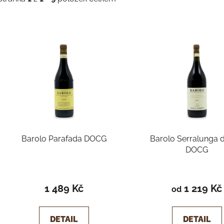
V
ý
p
s
p
r
o
d
Barolo Parafada DOCG
Barolo Serralunga 
u
DOCG
k
t
ů
1 489 Kč
1 219 Kč
od
DETAIL
DETAIL