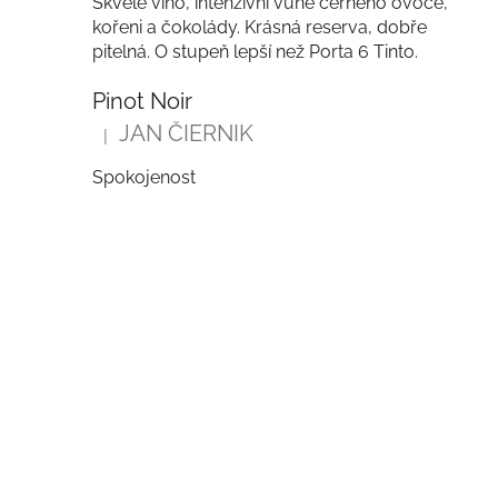
Skvělé víno, intenzivní vůně černého ovoce,
kořeni a čokolády. Krásná reserva, dobře
pitelná. O stupeň lepší než Porta 6 Tinto.
Pinot Noir
JAN ČIERNIK
|
Hodnocení produktu je 5 z 5 hvězdiček.
Spokojenost