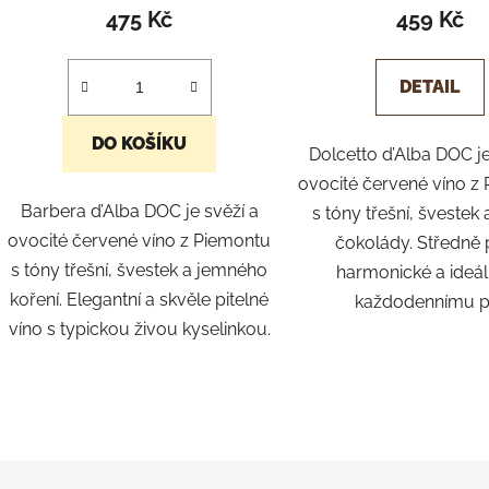
hodnoc
475 Kč
459 Kč
produk
je
DETAIL
5,0
z
DO KOŠÍKU
Dolcetto d’Alba DOC je
5
ovocité červené víno z
hvězdič
Barbera d’Alba DOC je svěží a
s tóny třešní, švestek
ovocité červené víno z Piemontu
čokolády. Středně 
s tóny třešní, švestek a jemného
harmonické a ideál
koření. Elegantní a skvěle pitelné
každodennímu pit
víno s typickou živou kyselinkou.
O
v
l