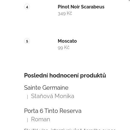
Pinot Noir Scarabeus
349 Kč
i
Moscato
99 Kč
Poslední hodnocení produktů
Sainte Germaine
Staňová Monika
|
Hodnocení produktu je 5 z 5 hvězdiček.
Porta 6 Tinto Reserva
Roman
|
Hodnocení produktu je 5 z 5 hvězdiček.