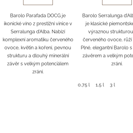
Barolo Parafada DOCG je
Barolo Serralunga d’A
ikonické víno z prestižní vinice v
je klasické piemontsk
Serralunga d’Alba. Nabízí
výraznou strukturou
komplexní aromatiku červeného
červeného ovoce, růží 
ovoce, květin a koření, pevnou
Plné, elegantní Barolo 
strukturu a dlouhý minerální
závěrem a velkým pot
závěr s velkým potenciálem
zrání.
zrání.
0,75 l
1,5 l
3 l