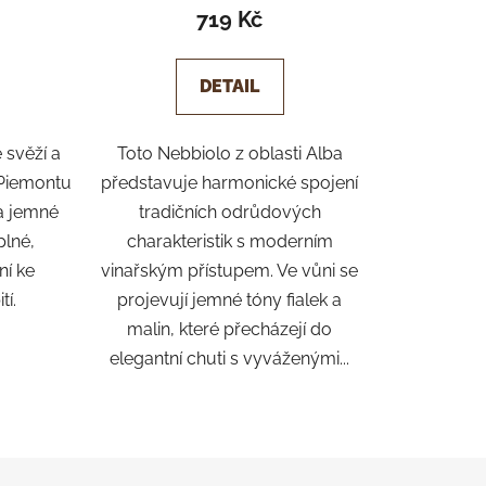
ení
719 Kč
tu
DETAIL
 svěží a
Toto Nebbiolo z oblasti Alba
 Piemontu
představuje harmonické spojení
ek.
 a jemné
tradičních odrůdových
plné,
charakteristik s moderním
ní ke
vinařským přístupem. Ve vůni se
í.
projevují jemné tóny fialek a
malin, které přecházejí do
elegantní chuti s vyváženými...