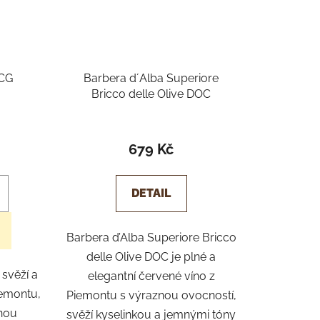
OCG
Barbera d´Alba Superiore
Bricco delle Olive DOC
Průměrné
hodnocení
679 Kč
produktu
je
DETAIL
5,0
z
Barbera d’Alba Superiore Bricco
5
delle Olive DOC je plné a
hvězdiček.
svěží a
elegantní červené víno z
iemontu,
Piemontu s výraznou ovocností,
nou
svěží kyselinkou a jemnými tóny