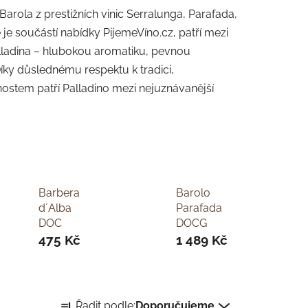
Barola z prestižních vinic Serralunga, Parafada,
e součástí nabídky PijemeVíno.cz, patří mezi
alladina – hlubokou aromatiku, pevnou
Díky důslednému respektu k tradici,
ostem patří Palladino mezi nejuznávanější
Barbera
Barolo
d´Alba
Parafada
DOC
DOCG
475 Kč
1 489 Kč
Ř
Řadit podle:
Doporučujeme