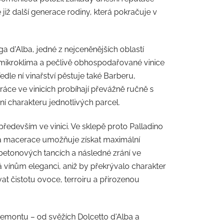
již další generace rodiny, která pokračuje v
ga d'Alba, jedné z nejceněnějších oblastí
 mikroklima a pečlivě obhospodařované vinice
dle ní vinařství pěstuje také Barberu,
ráce ve vinicích probíhají převážně ručně s
í charakteru jednotlivých parcel.
 především ve vinici. Ve sklepě proto Palladino
há macerace umožňuje získat maximální
betonových tancích a následné zrání ve
vínům eleganci, aniž by překrývalo charakter
 čistotu ovoce, terroiru a přirozenou
Piemontu – od svěžích Dolcetto d'Alba a