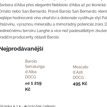
Barbera d'Alba přes elegantní Nebbiolo d'Alba až po ikonická 
Ornato nebo San Bernardo. Právě Barolo San Bernardo, které j
nejlépe hodnocená vína vinařství a dokonale vystihuje styl P
tříslovinu, výraznou mineralitu a mimořádný potenciál zrání. 
jedinečnému terroiru Langhe a více než padesátiletým zkušen
tradiční producenty oblasti Barolo.
Nejprodávanější
Barolo
Serralunga
Moscato
d´Alba
d´Asti
DOCG
DOCG
1 219
495 Kč
od
Kč
Stránka
1
z
1
-
9
položek celkem