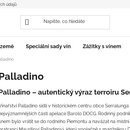
ch údajů
e země
Speciální sady vín
Zážitky s vínem
lladino
Palladino
Palladino – autentický výraz terroiru S
Vinařství Palladino sídlí v historickém centru obce Serralunga
nejvýznamnějších částí apelace Barolo DOCG. Rodinný podnik z
snem bylo vrátit se do rodného Piemontu a navázat na místní v
bratranci Mauriliovi Palladinovi, který společně s manželkou