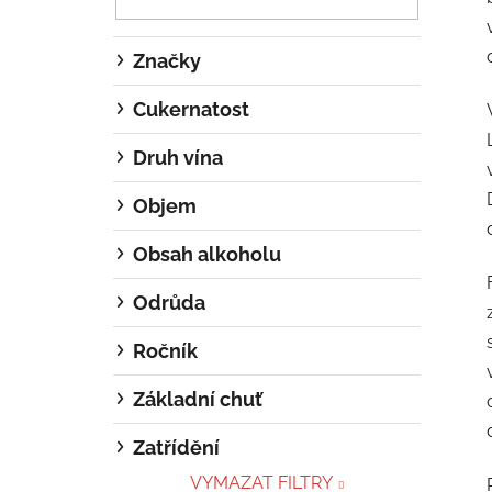
p
a
Značky
n
e
Cukernatost
l
Druh vína
Objem
Obsah alkoholu
Odrůda
Ročník
Základní chuť
Zatřídění
VYMAZAT FILTRY