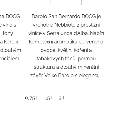
z
lba DOCG
Barolo San Bernardo DOCG je
5
é víno s
vrcholné Nebbiolo z prestižní
hvězdiček.
, tóny
vinice v Serralunga d’Alba. Nabízí
a koření.
komplexní aromatiku červeného
s dlouhým
ovoce, květin, koření a
enciálem
tabákových tónů, pevnou
strukturu a dlouhý minerální
závěr. Velké Barolo s elegancí,...
0,75 l
1,5 l
3 l