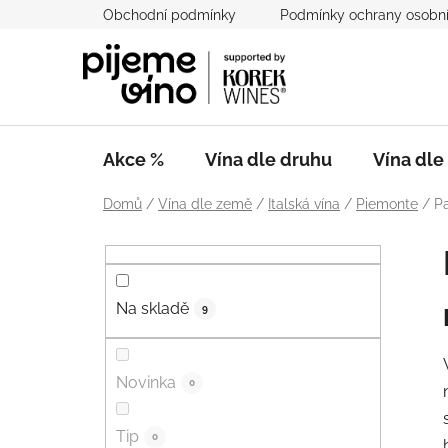
Přejít
Obchodní podmínky
Podmínky ochrany osobní
na
obsah
Akce %
Vína dle druhu
Vína dl
Domů
/
Vína dle země
/
Italská vína
/
Piemonte
/
Pa
P
o
s
Na skladě
t
9
r
a
Novinka
0
n
n
Tip
í
0