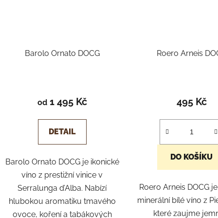
Barolo Ornato DOCG
Roero Arneis D
Průměrné
hodnocení
1 495 Kč
495 Kč
od
produktu
je
DETAIL
5,0
z
DO KOŠÍKU
Barolo Ornato DOCG je ikonické
5
víno z prestižní vinice v
hvězdiček.
Roero Arneis DOCG je 
Serralunga d’Alba. Nabízí
minerální bílé víno z P
hlubokou aromatiku tmavého
které zaujme jem
ovoce, koření a tabákových