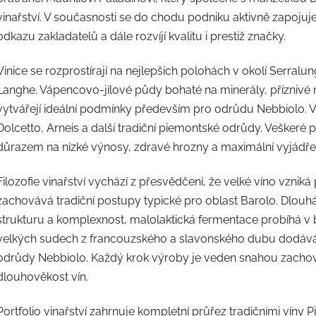
vinařství. V současnosti se do chodu podniku aktivně zapojuje 
odkazu zakladatelů a dále rozvíjí kvalitu i prestiž značky.
Vinice se rozprostírají na nejlepších polohách v okolí Serralun
Langhe. Vápencovo-jílové půdy bohaté na minerály, příznivé
vytvářejí ideální podmínky především pro odrůdu Nebbiolo. Ve
Dolcetto, Arneis a další tradiční piemontské odrůdy. Veškeré p
důrazem na nízké výnosy, zdravé hrozny a maximální vyjádřen
Filozofie vinařství vychází z přesvědčení, že velké víno vzniká
zachovává tradiční postupy typické pro oblast Barolo. Dlou
strukturu a komplexnost, malolaktická fermentace probíhá v 
velkých sudech z francouzského a slavonského dubu dodává 
odrůdy Nebbiolo. Každý krok výroby je veden snahou zachovat
dlouhověkost vín.
Portfolio vinařství zahrnuje kompletní průřez tradičními víny 