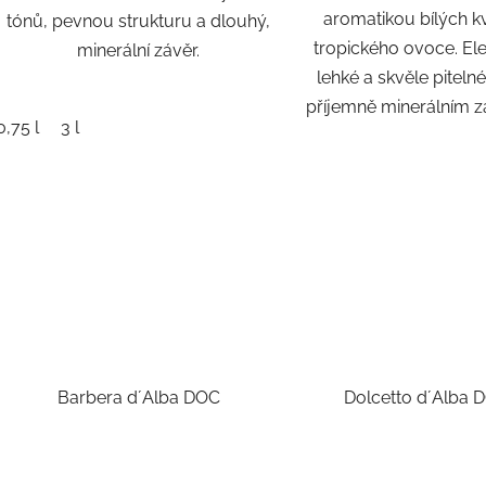
aromatikou bílých k
tónů, pevnou strukturu a dlouhý,
tropického ovoce. Ele
minerální závěr.
lehké a skvěle pitelné
příjemně minerálním 
0,75 l
3 l
Barbera d´Alba DOC
Dolcetto d´Alba 
Průmě