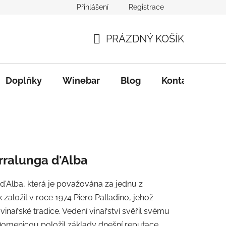
Přihlášení
Registrace
PRÁZDNÝ KOŠÍK
NÁKUPNÍ
KOŠÍK
Doplňky
Winebar
Blog
Kontakty
erralunga d'Alba
 d'Alba, která je považována za jednu z
aložil v roce 1974 Piero Palladino, jehož
inařské tradice. Vedení vinařství svěřil svému
 Domenicou položil základy dnešní reputace