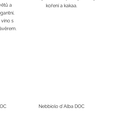
větů a
koření a kakaa.
gantní,
 víno s
závěrem.
DOC
Nebbiolo d´Alba DOC
rné